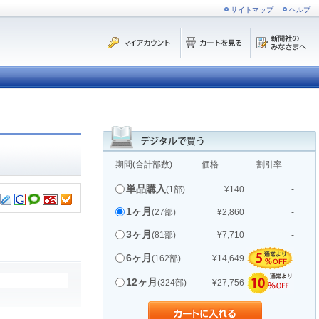
サイトマップ
ヘルプ
期間(合計部数)
価格
割引率
単品購入
(1部)
¥140
-
1ヶ月
(27部)
¥2,860
-
3ヶ月
(81部)
¥7,710
-
6ヶ月
(162部)
¥14,649
12ヶ月
(324部)
¥27,756