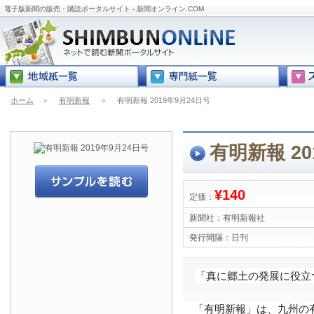
電子版新聞の販売・購読ポータルサイト - 新聞オンライン.COM
ホーム
＞
有明新報
＞
有明新報 2019年9月24日号
有明新報 20
¥140
定価：
新聞社：
有明新報社
発行間隔：
日刊
「真に郷土の発展に役立
「有明新報」は、九州の有