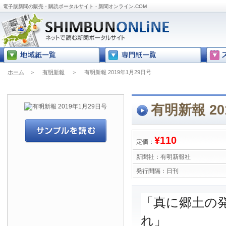
電子版新聞の販売・購読ポータルサイト - 新聞オンライン.COM
ホーム
＞
有明新報
＞
有明新報 2019年1月29日号
有明新報 20
¥110
定価：
新聞社：
有明新報社
発行間隔：
日刊
「真に郷土の
れ」