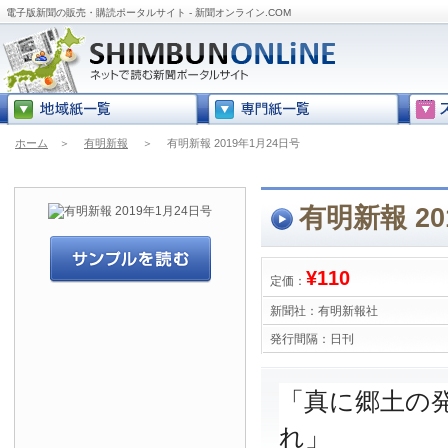
電子版新聞の販売・購読ポータルサイト - 新聞オンライン.COM
ホーム
＞
有明新報
＞
有明新報 2019年1月24日号
有明新報 20
¥110
定価：
新聞社：
有明新報社
発行間隔：
日刊
「真に郷土の
れ」