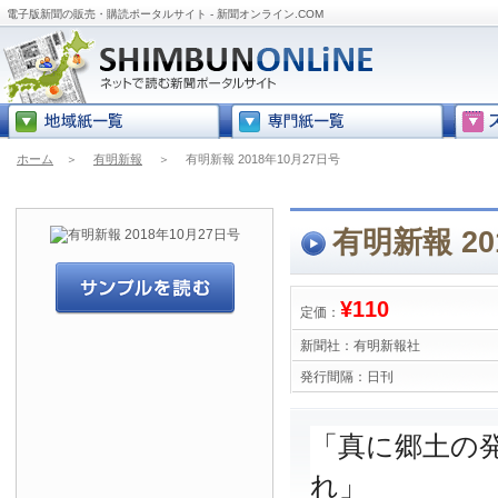
電子版新聞の販売・購読ポータルサイト - 新聞オンライン.COM
ホーム
＞
有明新報
＞
有明新報 2018年10月27日号
有明新報 20
¥110
定価：
新聞社：
有明新報社
発行間隔：
日刊
「真に郷土の
れ」