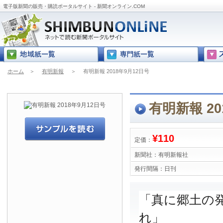
電子版新聞の販売・購読ポータルサイト - 新聞オンライン.COM
ホーム
＞
有明新報
＞
有明新報 2018年9月12日号
有明新報 20
¥110
定価：
新聞社：
有明新報社
発行間隔：
日刊
「真に郷土の
れ」