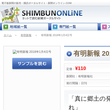
電子版新聞の販売・購読ポータルサイト - 新聞オンライン.COM
ホーム
＞
有明新報
＞
有明新報 2018年1月4日号
有明新報 20
¥110
定価：
新聞社：
有明新報社
発行間隔：
日刊
「真に郷土の
れ」