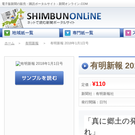
電子版新聞の販売・購読ポータルサイト - 新聞オンライン.COM
ホーム
＞
有明新報
＞
有明新報 2018年1月1日号
有明新報 20
¥110
定価：
新聞社：
有明新報社
発行間隔：
日刊
「真に郷土の
れ」