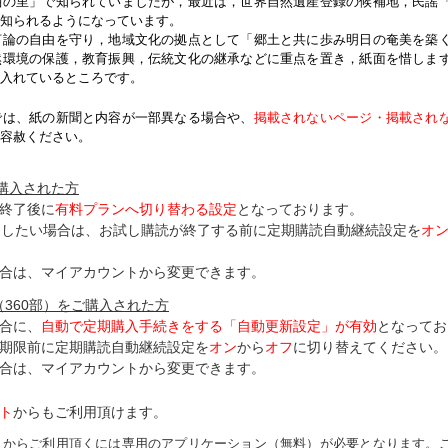
紬の里」で知られていましたが，最近は，世界自然遺産登録の候補地，民謡
知られるようになっています。
論の自由を守り，地域文化の拠点として「郷土と共に歩み明日の奄美を築
然環境の保護，教育振興，伝統文化の継承などに重点を置き，紙面を惜しま
入れているところです。
では、紙の新聞と内容が一部異なる場合や、
掲載されないページ・掲載され
容赦ください。
ご購入された方
終了後に
有料プランへ切り替わる設定
となっております。
了したい場合は、お試し購読が終了する前に定期購読自動継続設定を
オ
合は、マイアカウントから変更できます。
（360部）をご購入された方
合に、
自動で定期購入手続きをする「自動更新設定」が
有効
となってお
期限前に定期購読自動継続設定を
オン
から
オフ
に切り替えてください。
合は、マイアカウントから変更できます。
ト
からもご利用頂けます。
トからご利用頂くには専用のアプリケーション（無料）が必要となります。