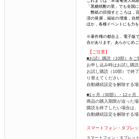
これまでは「本場奄美大島
「黒糖焼酎の里」でも全国に
弊紙の目指すところは，言
済の発展，福祉の増進，自
ほか，各種イベントにも力を
※著作権の都合上、
電子版
合があります。あらかじめご
【ご注意】
■お試し購読（10部）を
お申し込み時はお試し購読
お試し購読（10部）で終
り替えてください。
自動継続設定を解除する場
■1ヶ月（30部）・12ヶ月
商品の購入期限が迫った場
購読を終了したい場合は、
自動継続設定を解除する場
スマートフォン・タブレッ
スマートフォン・タブレッ