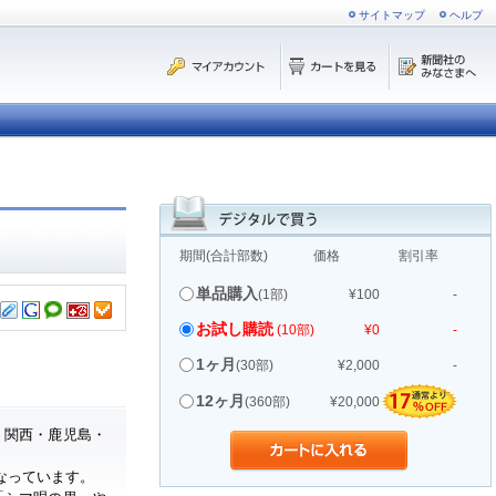
サイトマップ
ヘルプ
期間(合計部数)
価格
割引率
単品購入
(1部)
¥100
-
お試し購読
(10部)
¥0
-
1ヶ月
(30部)
¥2,000
-
12ヶ月
(360部)
¥20,000
・関西・鹿児島・
なっています。