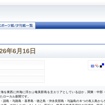
26年6月16日
ナ海を東西に外海に浮かぶ奄美群島を主エリアとしているほか，関東・中部
したローカル新聞です。
・請島・与路島・喜界島・徳之島・沖永良部島・与論島の８つの有人島から