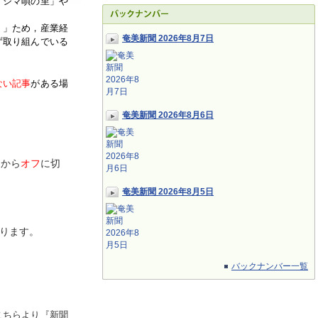
「シマ唄の里」や
く」ため，産業経
奄美新聞 2026年8月7日
ず取り組んでいる
ない記事
がある場
奄美新聞 2026年8月6日
ン
から
オフ
に切
奄美新聞 2026年8月5日
ります。
バックナンバー一覧
こちらより『新聞