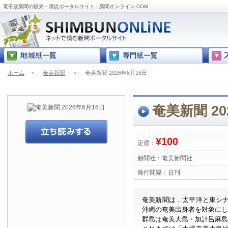
電子版新聞の販売・購読ポータルサイト - 新聞オンライン.COM
ホーム
＞
奄美新聞
＞
奄美新聞 2026年6月16日
奄美新聞 20
¥100
定価：
新聞社：
奄美新聞社
発行間隔：
日刊
奄美新聞は，太平洋と東シ
沖縄の奄美出身者を対象に
群島は奄美大島・加計呂麻島