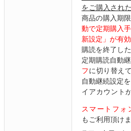
をご購入され
商品の購入期
動で定期購入
新設定」が
有効
購読を終了し
定期購読自動継
フ
に切り替え
自動継続設定
イアカウント
スマートフォ
もご利用頂け