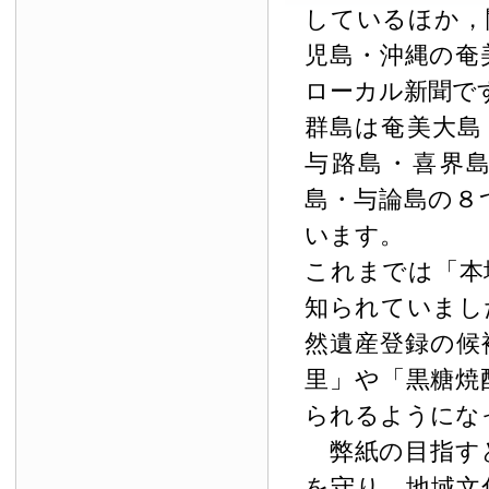
しているほか，
児島・沖縄の奄
ローカル新聞で
群島は奄美大島
与路島・喜界
島・与論島の８
います。
これまでは「本
知られていまし
然遺産登録の候
里」や「黒糖焼
られるようにな
弊紙の目指す
を守り，地域文