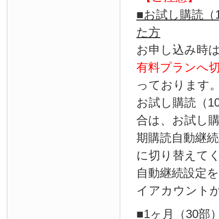
■お試し購読（
た方
お申し込み時
有料プランへ
っております
お試し購読（1
合は、お試し
期購読自動継続
に切り替えて
自動継続設定
イアカウント
■1ヶ月（30部