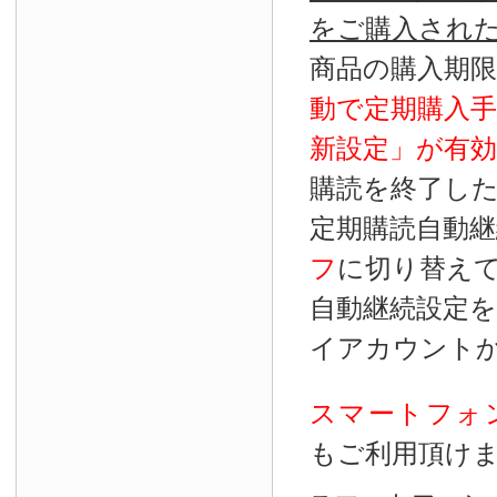
をご購入され
商品の購入期
動で定期購入
新設定」が
有効
購読を終了し
定期購読自動継
フ
に切り替え
自動継続設定
イアカウント
スマートフォ
もご利用頂け