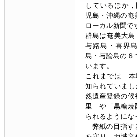
しているほか，
児島・沖縄の奄
ローカル新聞で
群島は奄美大島
与路島・喜界
島・与論島の８
います。
これまでは「本
知られていまし
然遺産登録の候
里」や「黒糖焼
られるようにな
弊紙の目指す
を守り，地域文