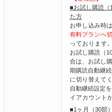
■お試し購読（
た方
お申し込み時
有料プランへ
っております
お試し購読（1
合は、お試し
期購読自動継続
に切り替えて
自動継続設定
イアカウント
■1ヶ月（30部