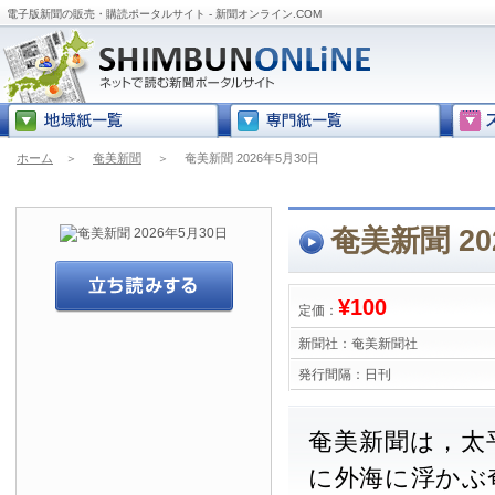
電子版新聞の販売・購読ポータルサイト - 新聞オンライン.COM
ホーム
＞
奄美新聞
＞
奄美新聞 2026年5月30日
奄美新聞 20
¥100
定価：
新聞社：
奄美新聞社
発行間隔：
日刊
奄美新聞は，太
に外海に浮かぶ