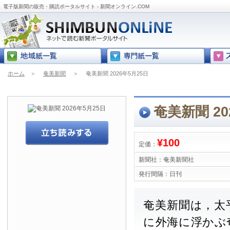
電子版新聞の販売・購読ポータルサイト - 新聞オンライン.COM
ホーム
＞
奄美新聞
＞
奄美新聞 2026年5月25日
奄美新聞 20
¥100
定価：
新聞社：
奄美新聞社
発行間隔：
日刊
奄美新聞は，太
に外海に浮かぶ