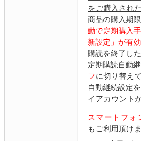
をご購入され
商品の購入期
動で定期購入
新設定」が
有効
購読を終了し
定期購読自動継
フ
に切り替え
自動継続設定
イアカウント
スマートフォ
もご利用頂け