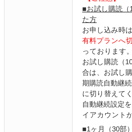
■お試し購読（
た方
お申し込み時
有料プランへ
っております
お試し購読（1
合は、お試し
期購読自動継続
に切り替えて
自動継続設定
イアカウント
■1ヶ月（30部