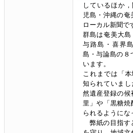
しているほか，
児島・沖縄の奄
ローカル新聞で
群島は奄美大島
与路島・喜界
島・与論島の８
います。
これまでは「本
知られていまし
然遺産登録の候
里」や「黒糖焼
られるようにな
弊紙の目指す
を守り，地域文