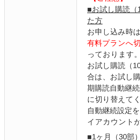
■お試し購読（
た方
お申し込み時
有料プランへ
っております
お試し購読（1
合は、お試し
期購読自動継続
に切り替えて
自動継続設定
イアカウント
■1ヶ月（30部