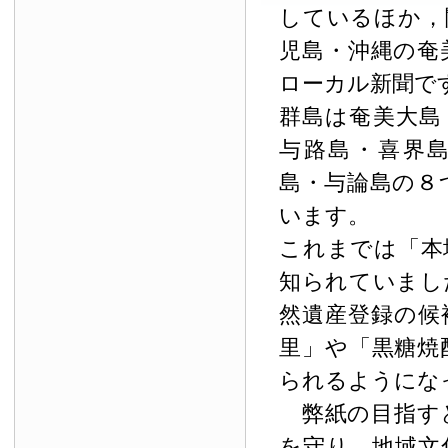
しているほか，
児島・沖縄の奄
ローカル新聞で
群島は奄美大島
与路島・喜界
島・与論島の８
います。
これまでは「本
知られていまし
然遺産登録の候
里」や「黒糖焼
られるようにな
弊紙の目指す
を守り，地域文