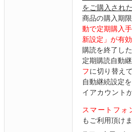
をご購入され
商品の購入期
動で定期購入
新設定」が
有効
購読を終了し
定期購読自動継
フ
に切り替え
自動継続設定
イアカウント
スマートフォ
もご利用頂け