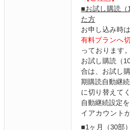
■お試し購読（
た方
お申し込み時
有料プランへ
っております
お試し購読（1
合は、お試し
期購読自動継続
に切り替えて
自動継続設定
イアカウント
■1ヶ月（30部