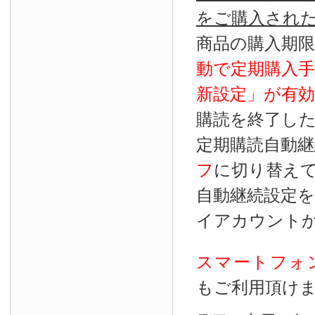
をご購入され
商品の購入期
動で定期購入
新設定」が
有効
購読を終了し
定期購読自動継
フ
に切り替え
自動継続設定
イアカウント
スマートフォ
もご利用頂け