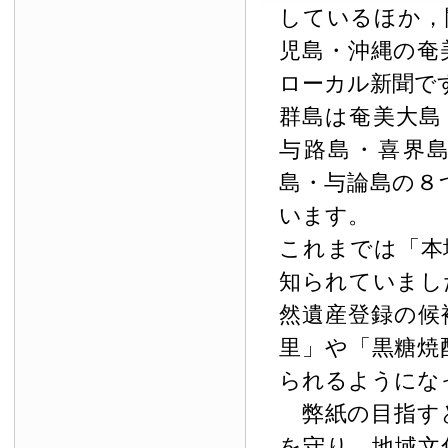
しているほか，
児島・沖縄の奄
ローカル新聞で
群島は奄美大島
与路島・喜界
島・与論島の８
います。
これまでは「本
知られていまし
然遺産登録の候
里」や「黒糖焼
られるようにな
弊紙の目指す
を守り，地域文