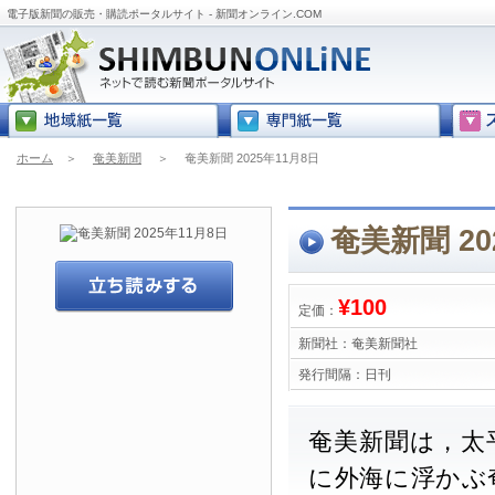
電子版新聞の販売・購読ポータルサイト - 新聞オンライン.COM
ホーム
＞
奄美新聞
＞
奄美新聞 2025年11月8日
奄美新聞 20
¥100
定価：
新聞社：
奄美新聞社
発行間隔：
日刊
奄美新聞は，太
に外海に浮かぶ