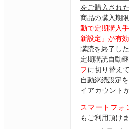
をご購入され
商品の購入期
動で定期購入
新設定」が
有効
購読を終了し
定期購読自動継
フ
に切り替え
自動継続設定
イアカウント
スマートフォ
もご利用頂け