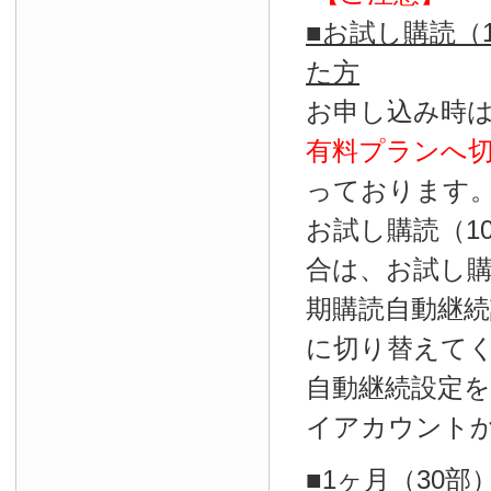
■お試し購読（
た方
お申し込み時
有料プランへ
っております
お試し購読（1
合は、お試し
期購読自動継続
に切り替えて
自動継続設定
イアカウント
■1ヶ月（30部