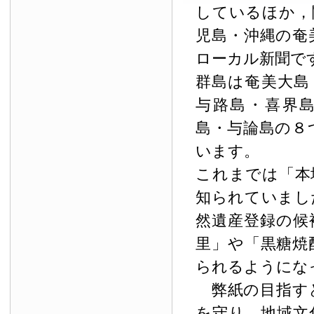
しているほか，
児島・沖縄の奄
ローカル新聞で
群島は奄美大島
与路島・喜界
島・与論島の８
います。
これまでは「本
知られていまし
然遺産登録の候
里」や「黒糖焼
られるようにな
弊紙の目指す
を守り，地域文