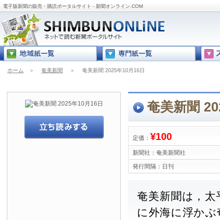
電子版新聞の販売・購読ポータルサイト - 新聞オンライン.COM
ホーム
＞
奄美新聞
＞
奄美新聞 2025年10月16日
奄美新聞 20
¥100
定価：
新聞社：
奄美新聞社
発行間隔：
日刊
奄美新聞は，太
に外海に浮かぶ