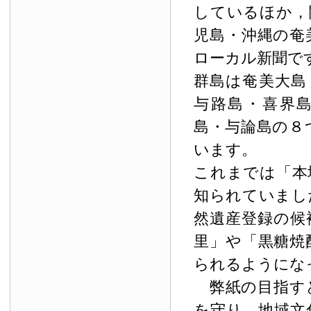
しているほか，
児島・沖縄の奄
ローカル新聞で
群島は奄美大島
与路島・喜界
島・与論島の８
います。
これまでは「本
知られていまし
然遺産登録の候
里」や「黒糖焼
られるようにな
弊紙の目指す
を守り，地域文