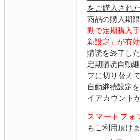
をご購入され
商品の購入期
動で定期購入
新設定」が
有効
購読を終了し
定期購読自動継
フ
に切り替え
自動継続設定
イアカウント
スマートフォ
もご利用頂け