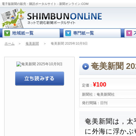
電子版新聞の販売・購読ポータルサイト - 新聞オンライン.COM
ホーム
＞
奄美新聞
＞
奄美新聞 2025年10月9日
奄美新聞 20
¥100
定価：
新聞社：
奄美新聞社
発行間隔：
日刊
奄美新聞は，太
に外海に浮かぶ