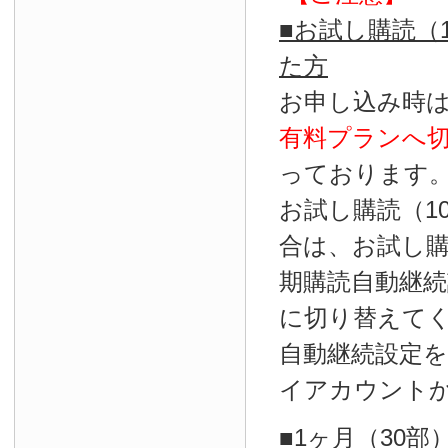
■お試し購読（
た方
お申し込み時
有料プランへ
っております
お試し購読（1
合は、お試し
期購読自動継続
に切り替えて
自動継続設定
イアカウント
■1ヶ月（30部