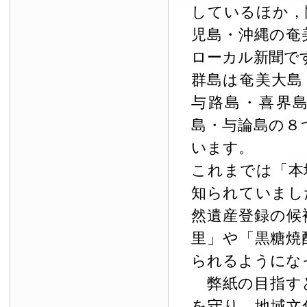
しているほか，
児島・沖縄の奄
ローカル新聞で
群島は奄美大島
与路島・喜界
島・与論島の８
います。
これまでは「本
知られていまし
然遺産登録の候
里」や「黒糖焼
られるようにな
弊紙の目指す
を守り，地域文