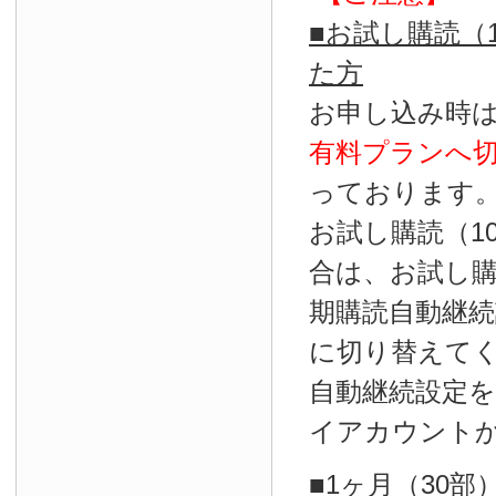
■お試し購読（
た方
お申し込み時
有料プランへ
っております
お試し購読（1
合は、お試し
期購読自動継続
に切り替えて
自動継続設定
イアカウント
■1ヶ月（30部