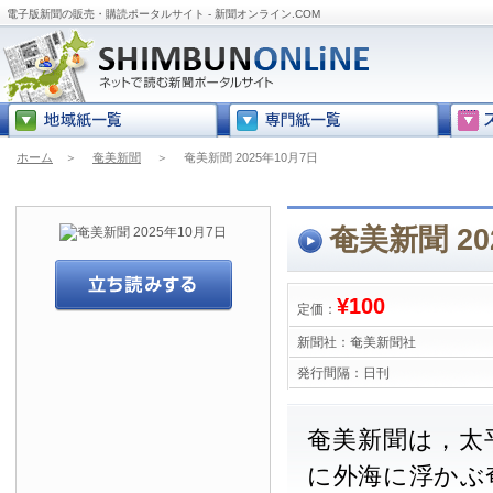
電子版新聞の販売・購読ポータルサイト - 新聞オンライン.COM
ホーム
＞
奄美新聞
＞
奄美新聞 2025年10月7日
奄美新聞 20
¥100
定価：
新聞社：
奄美新聞社
発行間隔：
日刊
奄美新聞は，太
に外海に浮かぶ