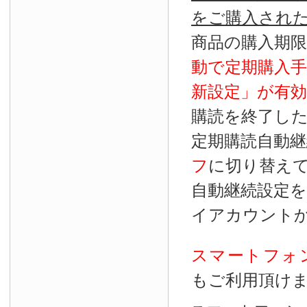
をご購入され
商品の購入期
動で定期購入
新設定」が
有効
購読を終了し
定期購読自動継
フ
に切り替え
自動継続設定
イアカウント
スマートフォ
もご利用頂け