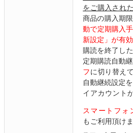
をご購入され
商品の購入期
動で定期購入
新設定」が
有効
購読を終了し
定期購読自動継
フ
に切り替え
自動継続設定
イアカウント
スマートフォ
もご利用頂け