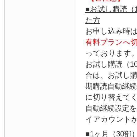
■お試し購読（
た方
お申し込み時
有料プランへ
っております
お試し購読（1
合は、お試し
期購読自動継続
に切り替えて
自動継続設定
イアカウント
■1ヶ月（30部