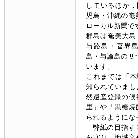
しているほか，
児島・沖縄の奄
ローカル新聞で
群島は奄美大島
与路島・喜界
島・与論島の８
います。
これまでは「本
知られていまし
然遺産登録の候
里」や「黒糖焼
られるようにな
弊紙の目指す
を守り，地域文