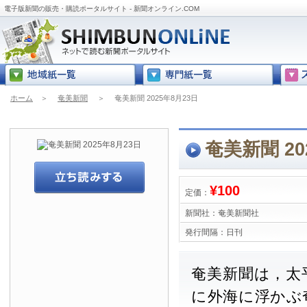
電子版新聞の販売・購読ポータルサイト - 新聞オンライン.COM
ホーム
＞
奄美新聞
＞
奄美新聞 2025年8月23日
奄美新聞 20
¥100
定価：
新聞社：
奄美新聞社
発行間隔：
日刊
奄美新聞は，太
に外海に浮かぶ