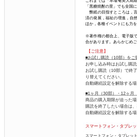
これまでは「本場奄美大島
「黒糖焼酎の里」でも全国に
弊紙の目指すところは，言
済の発展，福祉の増進，自
ほか，各種イベントにも力を
※著作権の都合上、
電子版
合があります。あらかじめご
【ご注意】
■お試し購読（10部）を
お申し込み時はお試し購読
お試し購読（10部）で終
り替えてください。
自動継続設定を解除する場
■1ヶ月（30部）・12ヶ月
商品の購入期限が迫った場
購読を終了したい場合は、
自動継続設定を解除する場
スマートフォン・タブレッ
スマートフォン・タブレッ