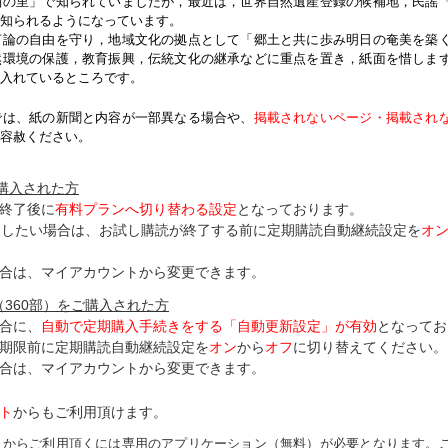
紬の里」で知られていましたが，最近は，世界自然遺産登録の候補地，民謡
知られるようになっています。
論の自由を守り，地域文化の拠点として「郷土と共に歩み明日の奄美を築
然環境の保護，教育振興，伝統文化の継承などに重点を置き，紙面を惜しま
入れているところです。
では、紙の新聞と内容が一部異なる場合や、
掲載されないページ・掲載され
容赦ください。
ご購入された方
終了後に
有料プランへ切り替わる設定
となっております。
了したい場合は、お試し購読が終了する前に定期購読自動継続設定を
オ
合は、マイアカウントから変更できます。
（360部）をご購入された方
合に、
自動で定期購入手続きをする「自動更新設定」が
有効
となってお
期限前に定期購読自動継続設定を
オン
から
オフ
に切り替えてください。
合は、マイアカウントから変更できます。
ト
からもご利用頂けます。
トからご利用頂くには専用のアプリケーション（無料）が必要となります。