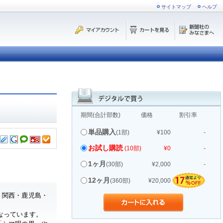
サイトマップ
ヘルプ
期間(合計部数)
価格
割引率
単品購入
(1部)
¥100
-
お試し購読
(10部)
¥0
-
1ヶ月
(30部)
¥2,000
-
12ヶ月
(360部)
¥20,000
・関西・鹿児島・
なっています。