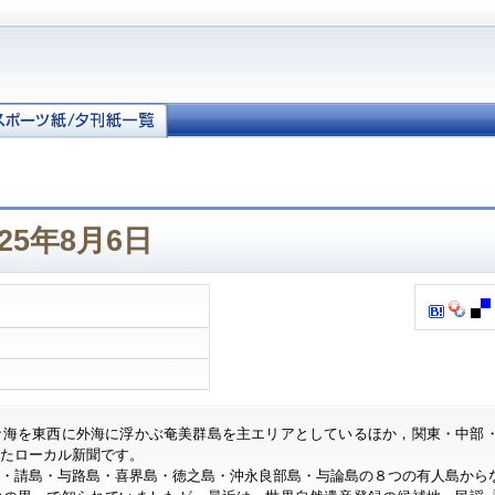
25年8月6日
ナ海を東西に外海に浮かぶ奄美群島を主エリアとしているほか，関東・中部
したローカル新聞です。
・請島・与路島・喜界島・徳之島・沖永良部島・与論島の８つの有人島から