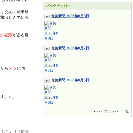
「シマ唄の里」や
く」ため，産業経
奄美新聞 2026年8月8日
ず取り組んでいる
ない記事
がある場
奄美新聞 2026年8月7日
ン
から
オフ
に切
奄美新聞 2026年8月6日
ります。
バックナンバー一覧
こちらより『新聞