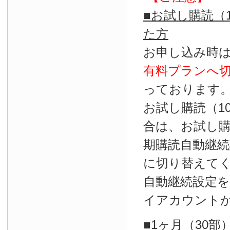
■お試し購読（
た方
お申し込み時
有料プランへ
っております
お試し購読（1
合は、お試し
期購読自動継続
に切り替えて
自動継続設定
イアカウント
■1ヶ月（30部