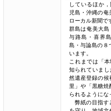
しているほか，
児島・沖縄の奄
ローカル新聞で
群島は奄美大島
与路島・喜界
島・与論島の８
います。
これまでは「本
知られていまし
然遺産登録の候
里」や「黒糖焼
られるようにな
弊紙の目指す
を守り，地域文