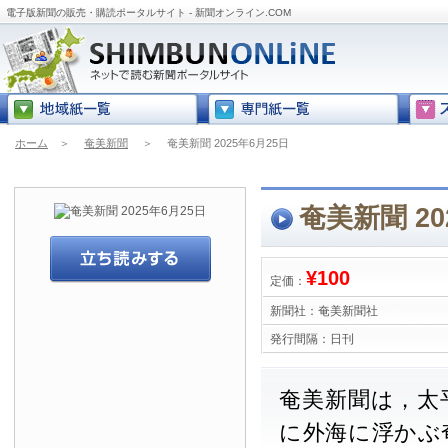
電子版新聞の販売・購読ポータルサイト - 新聞オンライン.COM
ホーム
＞
奄美新聞
＞
奄美新聞 2025年6月25日
奄美新聞 20
¥100
定価：
新聞社：
奄美新聞社
発行間隔：
日刊
奄美新聞は，太
に外海に浮かぶ