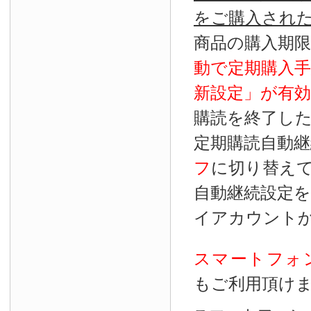
をご購入され
商品の購入期
動で定期購入
新設定」が
有効
購読を終了し
定期購読自動継
フ
に切り替え
自動継続設定
イアカウント
スマートフォ
もご利用頂け