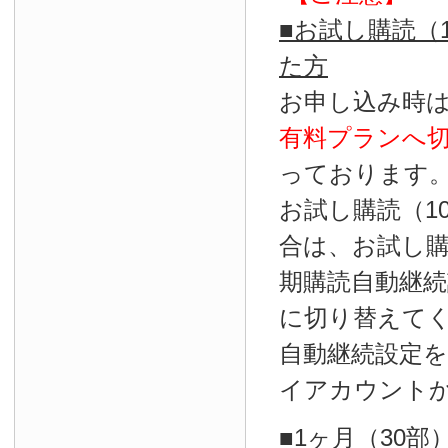
■お試し購読（
た方
お申し込み時
有料プランへ
っております
お試し購読（1
合は、お試し
期購読自動継続
に切り替えて
自動継続設定
イアカウント
■1ヶ月（30部