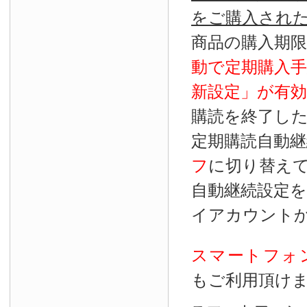
をご購入され
商品の購入期
動で定期購入
新設定」が
有効
購読を終了し
定期購読自動継
フ
に切り替え
自動継続設定
イアカウント
スマートフォ
もご利用頂け