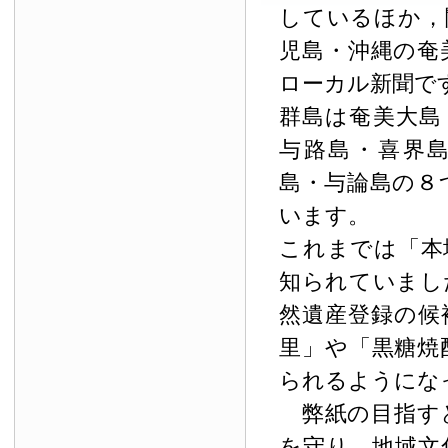
しているほか，
児島・沖縄の奄
ローカル新聞で
群島は奄美大島
与路島・喜界
島・与論島の８
います。
これまでは「本
知られていまし
然遺産登録の候
里」や「黒糖焼
られるようにな
弊紙の目指す
を守り，地域文