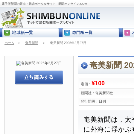
電子版新聞の販売・購読ポータルサイト - 新聞オンライン.COM
ホーム
＞
奄美新聞
＞
奄美新聞 2025年2月27日
奄美新聞 20
¥100
定価：
新聞社：
奄美新聞社
発行間隔：
日刊
奄美新聞は，太
に外海に浮かぶ