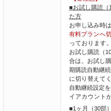
■お試し購読（
た方
お申し込み時
有料プランへ
っております
お試し購読（1
合は、お試し
期購読自動継続
に切り替えて
自動継続設定
イアカウント
■1ヶ月（30部