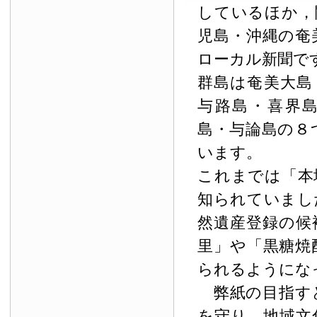
しているほか，
児島・沖縄の奄
ローカル新聞で
群島は奄美大島
与路島・喜界
島・与論島の８
います。
これまでは「本
知られていまし
然遺産登録の候
里」や「黒糖焼
られるようにな
弊紙の目指す
を守り，地域文