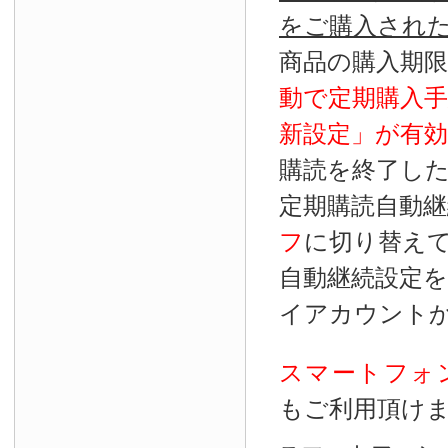
をご購入され
商品の購入期
動で定期購入
新設定」が
有効
購読を終了し
定期購読自動継
フ
に切り替え
自動継続設定
イアカウント
スマートフォ
もご利用頂け