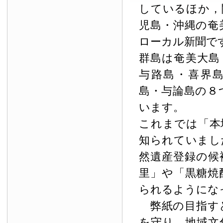
しているほか，
児島・沖縄の奄
ローカル新聞で
群島は奄美大島
与路島・喜界
島・与論島の８
います。
これまでは「本
知られていまし
然遺産登録の候
里」や「黒糖焼
られるようにな
弊紙の目指す
を守り，地域文