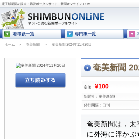
電子版新聞の販売・購読ポータルサイト - 新聞オンライン.COM
ホーム
＞
奄美新聞
＞
奄美新聞 2024年11月20日
奄美新聞 20
¥100
定価：
新聞社：
奄美新聞社
発行間隔：
日刊
奄美新聞は，太
に外海に浮かぶ