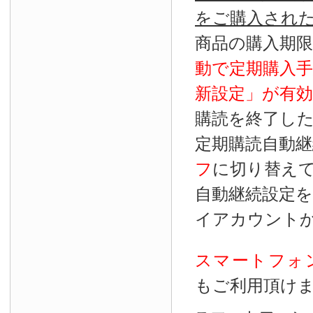
をご購入され
商品の購入期
動で定期購入
新設定」が
有効
購読を終了し
定期購読自動継
フ
に切り替え
自動継続設定
イアカウント
スマートフォ
もご利用頂け