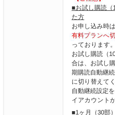
■お試し購読（
た方
お申し込み時
有料プランへ
っております
お試し購読（1
合は、お試し
期購読自動継続
に切り替えて
自動継続設定
イアカウント
■1ヶ月（30部