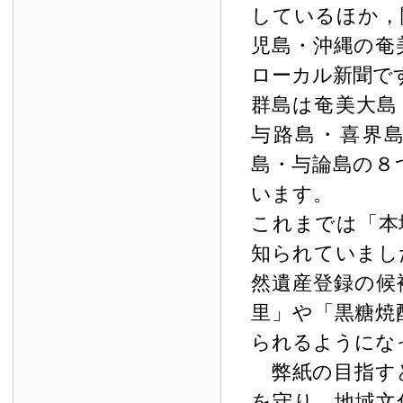
しているほか，
児島・沖縄の奄
ローカル新聞で
群島は奄美大島
与路島・喜界
島・与論島の８
います。
これまでは「本
知られていまし
然遺産登録の候
里」や「黒糖焼
られるようにな
弊紙の目指す
を守り，地域文