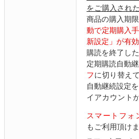
をご購入され
商品の購入期
動で定期購入
新設定」が
有効
購読を終了し
定期購読自動継
フ
に切り替え
自動継続設定
イアカウント
スマートフォ
もご利用頂け