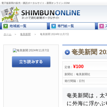
電子版新聞の販売・購読ポータルサイト - 新聞オンライン.COM
ホーム
＞
奄美新聞
＞
奄美新聞 2024年11月7日
奄美新聞 20
¥100
定価：
新聞社：
奄美新聞社
発行間隔：
日刊
奄美新聞は，太
に外海に浮かぶ