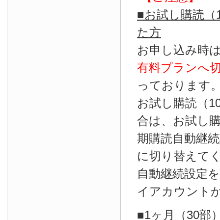
■お試し購読（
た方
お申し込み時
有料プランへ
っております
お試し購読（1
合は、お試し
期購読自動継続
に切り替えて
自動継続設定
イアカウント
■1ヶ月（30部