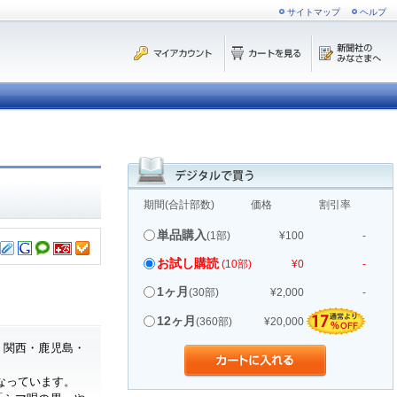
サイトマップ
ヘルプ
期間(合計部数)
価格
割引率
単品購入
(1部)
¥100
-
お試し購読
(10部)
¥0
-
1ヶ月
(30部)
¥2,000
-
12ヶ月
(360部)
¥20,000
・関西・鹿児島・
なっています。