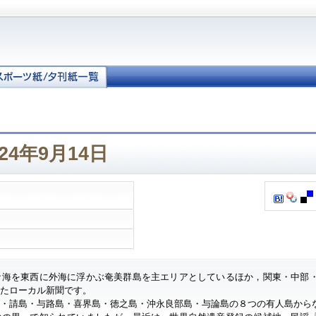
24年9月14日
ナ海を東西に外海に浮かぶ奄美群島を主エリアとしているほか，関東・中部
したローカル新聞です。
・請島・与路島・喜界島・徳之島・沖永良部島・与論島の８つの有人島から