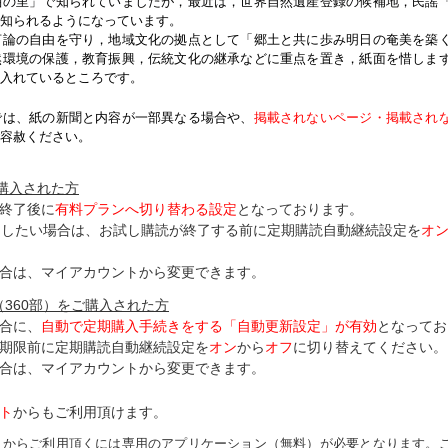
紬の里」で知られていましたが，最近は，世界自然遺産登録の候補地，民謡
知られるようになっています。
論の自由を守り，地域文化の拠点として「郷土と共に歩み明日の奄美を築
然環境の保護，教育振興，伝統文化の継承などに重点を置き，紙面を惜しま
入れているところです。
では、紙の新聞と内容が一部異なる場合や、
掲載されないページ・掲載され
容赦ください。
ご購入された方
終了後に
有料プランへ切り替わる設定
となっております。
了したい場合は、お試し購読が終了する前に定期購読自動継続設定を
オ
合は、マイアカウントから変更できます。
（360部）をご購入された方
合に、
自動で定期購入手続きをする「自動更新設定」が
有効
となってお
期限前に定期購読自動継続設定を
オン
から
オフ
に切り替えてください。
合は、マイアカウントから変更できます。
ト
からもご利用頂けます。
トからご利用頂くには専用のアプリケーション（無料）が必要となります。