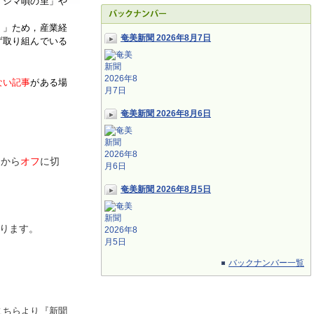
「シマ唄の里」や
く」ため，産業経
奄美新聞 2026年8月7日
ず取り組んでいる
ない記事
がある場
奄美新聞 2026年8月6日
ン
から
オフ
に切
奄美新聞 2026年8月5日
ります。
バックナンバー一覧
こちらより『新聞