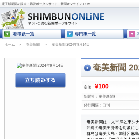
電子版新聞の販売・購読ポータルサイト - 新聞オンライン.COM
ホーム
＞
奄美新聞
＞
奄美新聞 2024年9月14日
奄美新聞 20
¥100
定価：
新聞社：
奄美新聞社
発行間隔：
日刊
奄美新聞は，太平洋と東シ
沖縄の奄美出身者を対象に
群島は奄美大島・加計呂麻島