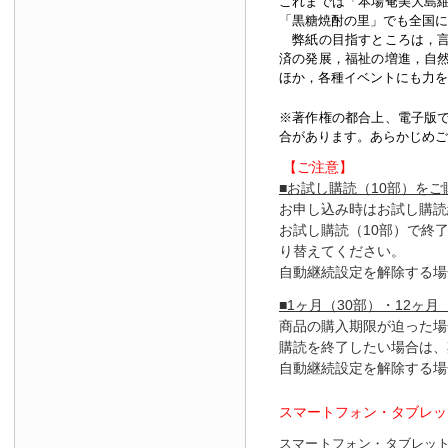
これまでは「本場奄美大島
「黒糖焼酎の里」でも全国に
弊紙の目指すところは，言
済の発展，福祉の増進，自
ほか，各種イベントにも力を
※著作権の都合上、
電子版
合があります。あらかじめご
【ご注意】
■お試し購読（10部）を
お申し込み時はお試し購読
お試し購読（10部）で終
り替えてください。
自動継続設定を解除する場
■1ヶ月（30部）・12ヶ月
商品の購入期限が迫った場
購読を終了したい場合は、
自動継続設定を解除する場
スマートフォン・タブレッ
スマートフォン・タブレッ