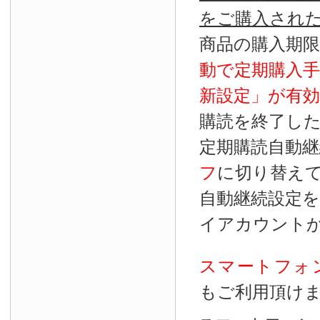
をご購入され
商品の購入期
動で定期購入
新設定」が
有効
購読を終了し
定期購読自動継
フ
に切り替え
自動継続設定
イアカウント
スマートフォ
もご利用頂け