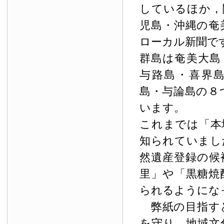
しているほか，
児島・沖縄の奄
ローカル新聞で
群島は奄美大島
与路島・喜界
島・与論島の８
います。
これまでは「本
知られていまし
然遺産登録の候
里」や「黒糖焼
られるようにな
弊紙の目指す
を守り，地域文