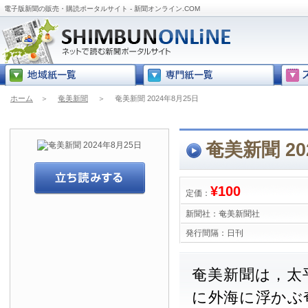
電子版新聞の販売・購読ポータルサイト - 新聞オンライン.COM
ホーム
＞
奄美新聞
＞
奄美新聞 2024年8月25日
奄美新聞 20
¥100
定価：
新聞社：
奄美新聞社
発行間隔：
日刊
奄美新聞は，太
に外海に浮かぶ