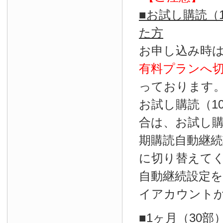
■お試し購読（
た方
お申し込み時
有料プランへ
っております
お試し購読（1
合は、お試し
期購読自動継続
に切り替えて
自動継続設定
イアカウント
■1ヶ月（30部