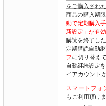
をご購入され
商品の購入期
動で定期購入
新設定」が
有効
購読を終了し
定期購読自動継
フ
に切り替え
自動継続設定
イアカウント
スマートフォ
もご利用頂け