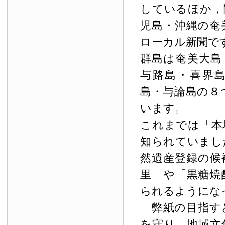
しているほか，
児島・沖縄の奄
ローカル新聞で
群島は奄美大島
与路島・喜界
島・与論島の８
います。
これまでは「本
知られていまし
然遺産登録の候
里」や「黒糖焼
られるようにな
弊紙の目指す
を守り，地域文