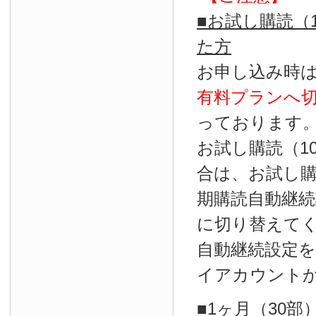
■お試し購読（
た方
お申し込み時
有料プランへ
っております
お試し購読（1
合は、お試し
期購読自動継続
に切り替えて
自動継続設定
イアカウント
■1ヶ月（30部