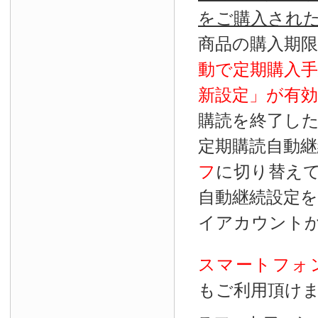
をご購入され
商品の購入期
動で定期購入
新設定」が
有効
購読を終了し
定期購読自動継
フ
に切り替え
自動継続設定
イアカウント
スマートフォ
もご利用頂け