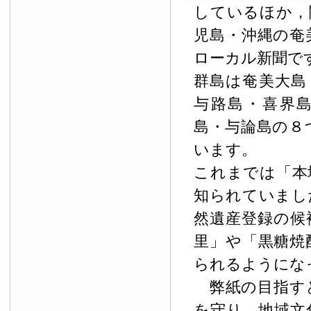
しているほか，
児島・沖縄の奄
ローカル新聞で
群島は奄美大島
与路島・喜界
島・与論島の８
います。
これまでは「本
知られていまし
然遺産登録の候
里」や「黒糖焼
られるようにな
弊紙の目指す
を守り，地域文