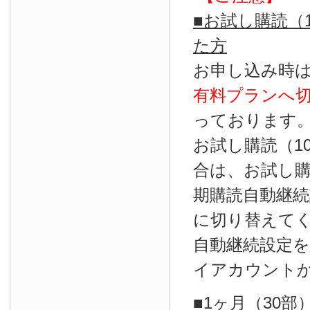
■お試し購読（
た方
お申し込み時
有料プランへ
っております
お試し購読（1
合は、お試し
期購読自動継続
に切り替えて
自動継続設定
イアカウント
■1ヶ月（30部