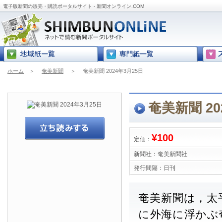
電子版新聞の販売・購読ポータルサイト - 新聞オンライン.COM
ホーム
＞
奄美新聞
＞
奄美新聞 2024年3月25日
奄美新聞 20
¥100
定価：
新聞社：
奄美新聞社
発行間隔：
日刊
奄美新聞は，太
に外海に浮かぶ