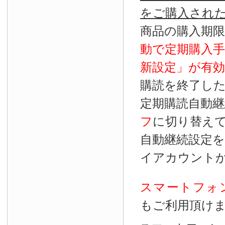
をご購入され
商品の購入期
動で定期購入
新設定」が
有効
購読を終了し
定期購読自動継
フ
に切り替え
自動継続設定
イアカウント
スマートフォ
もご利用頂け