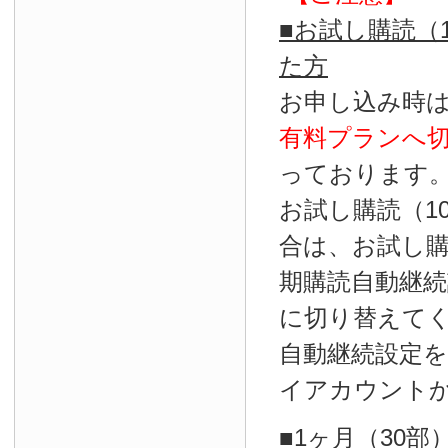
■お試し購読（
た方
お申し込み時
有料プランへ
っております
お試し購読（1
合は、お試し
期購読自動継続
に切り替えて
自動継続設定
イアカウント
■1ヶ月（30部