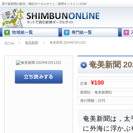
電子版新聞の販売・購読ポータルサイト - 新聞オンライン.COM
ホーム
＞
奄美新聞
＞
奄美新聞 2024年3月12日
奄美新聞 20
¥100
定価：
新聞社：
奄美新聞社
発行間隔：
日刊
奄美新聞は，太
に外海に浮かぶ