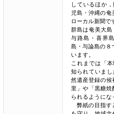
しているほか，
児島・沖縄の奄
ローカル新聞で
群島は奄美大島
与路島・喜界
島・与論島の８
います。
これまでは「本
知られていまし
然遺産登録の候
里」や「黒糖焼
られるようにな
弊紙の目指す
を守り，地域文