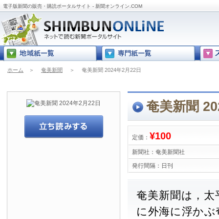
電子版新聞の販売・購読ポータルサイト - 新聞オンライン.COM
ホーム
＞
奄美新聞
＞
奄美新聞 2024年2月22日
奄美新聞 20
¥100
定価：
新聞社：
奄美新聞社
発行間隔：
日刊
奄美新聞は，太
に外海に浮かぶ