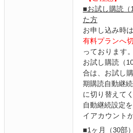
■お試し購読（
た方
お申し込み時
有料プランへ
っております
お試し購読（1
合は、お試し
期購読自動継続
に切り替えて
自動継続設定
イアカウント
■1ヶ月（30部