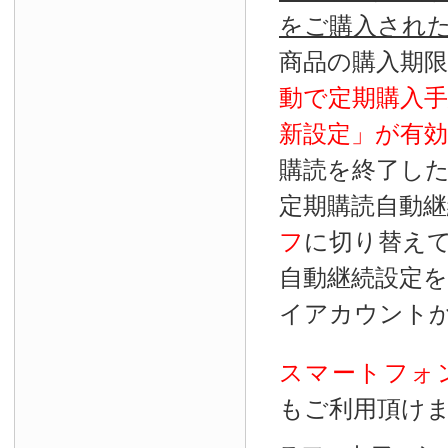
をご購入され
商品の購入期
動で定期購入
新設定」が
有効
購読を終了し
定期購読自動継
フ
に切り替え
自動継続設定
イアカウント
スマートフォ
もご利用頂け