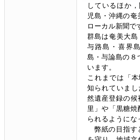
しているほか，
児島・沖縄の奄
ローカル新聞で
群島は奄美大島
与路島・喜界
島・与論島の８
います。
これまでは「本
知られていまし
然遺産登録の候
里」や「黒糖焼
られるようにな
弊紙の目指す
を守り，地域文