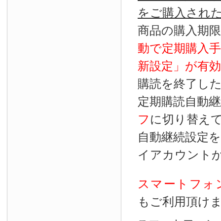
をご購入され
商品の購入期
動で定期購入
新設定」が
有効
購読を終了し
定期購読自動継
フ
に切り替え
自動継続設定
イアカウント
スマートフォ
もご利用頂け