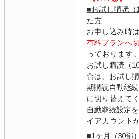
■お試し購読（
た方
お申し込み時
有料プランへ
っております
お試し購読（1
合は、お試し
期購読自動継続
に切り替えて
自動継続設定
イアカウント
■1ヶ月（30部