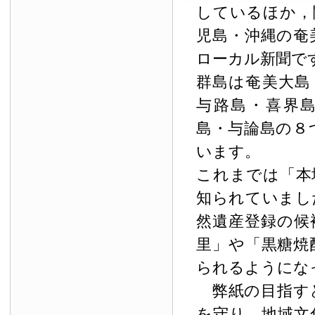
しているほか，
児島・沖縄の奄
ローカル新聞で
群島は奄美大島
与路島・喜界
島・与論島の８
います。
これまでは「本
知られていまし
然遺産登録の候
里」や「黒糖焼
られるようにな
弊紙の目指す
を守り，地域文