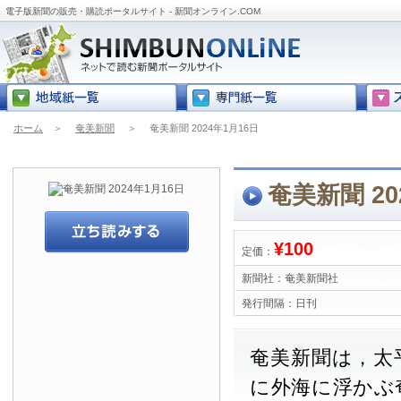
電子版新聞の販売・購読ポータルサイト - 新聞オンライン.COM
ホーム
＞
奄美新聞
＞
奄美新聞 2024年1月16日
奄美新聞 20
¥100
定価：
新聞社：
奄美新聞社
発行間隔：
日刊
奄美新聞は，太
に外海に浮かぶ