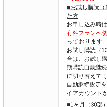
■お試し購読（
た方
お申し込み時
有料プランへ
っております
お試し購読（1
合は、お試し
期購読自動継続
に切り替えて
自動継続設定
イアカウント
■1ヶ月（30部