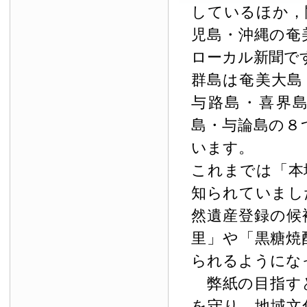
しているほか，
児島・沖縄の奄
ローカル新聞で
群島は奄美大島
与路島・喜界
島・与論島の８
います。
これまでは「本
知られていまし
然遺産登録の候
里」や「黒糖焼
られるようにな
弊紙の目指す
を守り，地域文