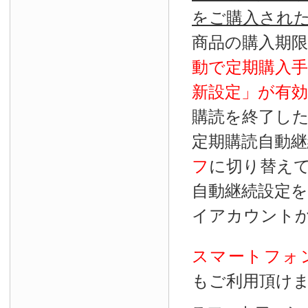
をご購入され
商品の購入期
動で定期購入
新設定」が
有効
購読を終了し
定期購読自動継
フ
に切り替え
自動継続設定
イアカウント
スマートフォ
もご利用頂け