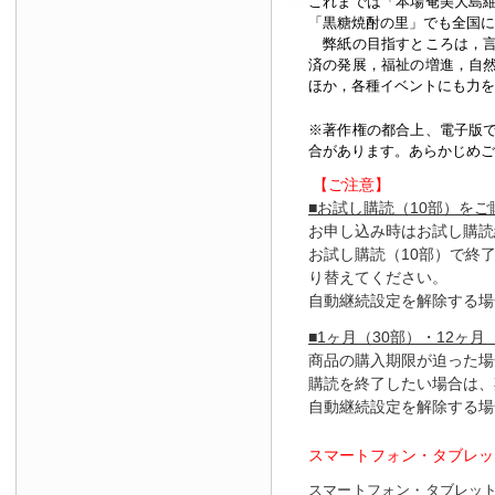
これまでは「本場奄美大島
「黒糖焼酎の里」でも全国に
弊紙の目指すところは，言
済の発展，福祉の増進，自
ほか，各種イベントにも力を
※著作権の都合上、
電子版
合があります。あらかじめご
【ご注意】
■お試し購読（10部）を
お申し込み時はお試し購読
お試し購読（10部）で終
り替えてください。
自動継続設定を解除する場
■1ヶ月（30部）・12ヶ月
商品の購入期限が迫った場
購読を終了したい場合は、
自動継続設定を解除する場
スマートフォン・タブレッ
スマートフォン・タブレッ