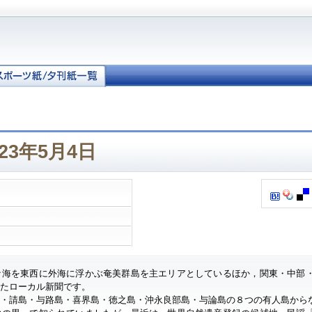
23年5月4日
ナ海を東西に外海に浮かぶ奄美群島を主エリアとしているほか，関東・中部
したローカル新聞です。
・請島・与路島・喜界島・徳之島・沖永良部島・与論島の８つの有人島から