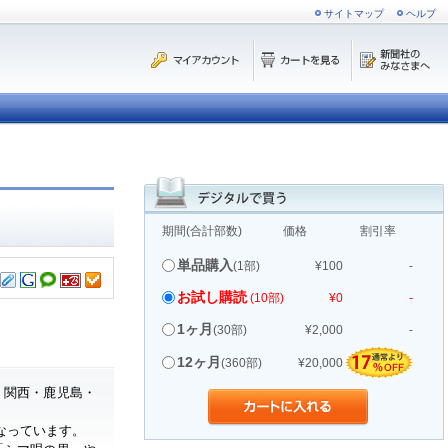
サイトマップ
ヘルプ
期間(合計部数)
価格
割引率
単品購入
(1部)
¥100
-
お試し購読
(10部)
¥0
-
1ヶ月
(30部)
¥2,000
-
12ヶ月
(360部)
¥20,000
・関西・鹿児島・
なっています。