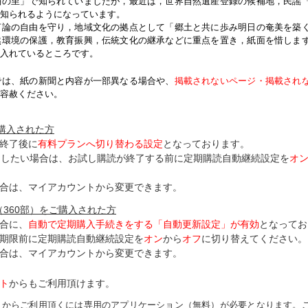
紬の里」で知られていましたが，最近は，世界自然遺産登録の候補地，民謡
知られるようになっています。
論の自由を守り，地域文化の拠点として「郷土と共に歩み明日の奄美を築
然環境の保護，教育振興，伝統文化の継承などに重点を置き，紙面を惜しま
入れているところです。
では、紙の新聞と内容が一部異なる場合や、
掲載されないページ・掲載され
容赦ください。
ご購入された方
終了後に
有料プランへ切り替わる設定
となっております。
了したい場合は、お試し購読が終了する前に定期購読自動継続設定を
オ
合は、マイアカウントから変更できます。
（360部）をご購入された方
合に、
自動で定期購入手続きをする「自動更新設定」が
有効
となってお
期限前に定期購読自動継続設定を
オン
から
オフ
に切り替えてください。
合は、マイアカウントから変更できます。
ト
からもご利用頂けます。
トからご利用頂くには専用のアプリケーション（無料）が必要となります。