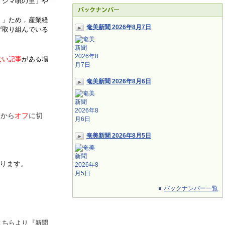
「シマ唄の里」や
く」ため，産業経
奄美新聞 2026年8月7日
ず取り組んでいる
ない記事
がある場
奄美新聞 2026年8月6日
ン
から
オフ
に切
奄美新聞 2026年8月5日
ります。
バックナンバー一覧
こちらより『新聞