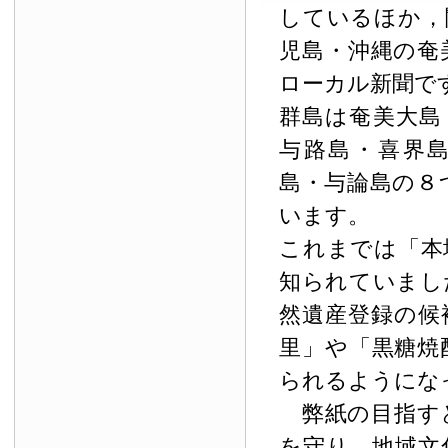
しているほか，
児島・沖縄の奄
ローカル新聞で
群島は奄美大島
与路島・喜界
島・与論島の８
います。
これまでは「本
知られていまし
然遺産登録の候
里」や「黒糖焼
られるようにな
弊紙の目指す
を守り，地域文