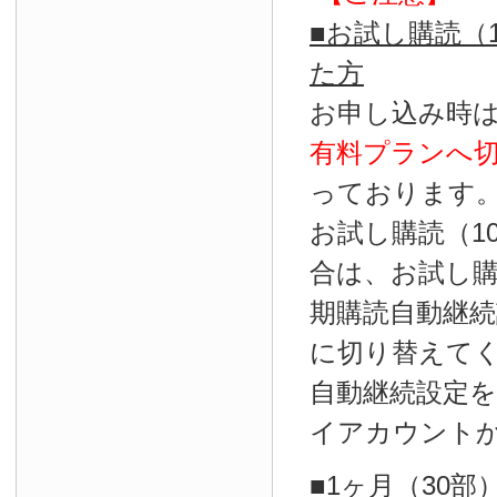
■お試し購読（
た方
お申し込み時
有料プランへ
っております
お試し購読（1
合は、お試し
期購読自動継続
に切り替えて
自動継続設定
イアカウント
■1ヶ月（30部