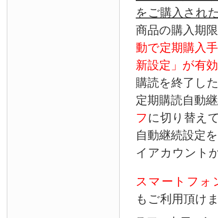
をご購入され
商品の購入期
動で定期購入
新設定」が
有効
購読を終了し
定期購読自動継
フ
に切り替え
自動継続設定
イアカウント
スマートフォ
もご利用頂け