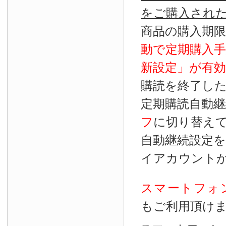
をご購入され
商品の購入期
動で定期購入
新設定」が
有効
購読を終了し
定期購読自動継
フ
に切り替え
自動継続設定
イアカウント
スマートフォ
もご利用頂け