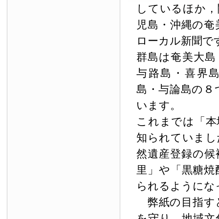
しているほか，
児島・沖縄の奄
ローカル新聞で
群島は奄美大島
与路島・喜界
島・与論島の８
います。
これまでは「本
知られていまし
然遺産登録の候
里」や「黒糖焼
られるようにな
弊紙の目指す
を守り，地域文