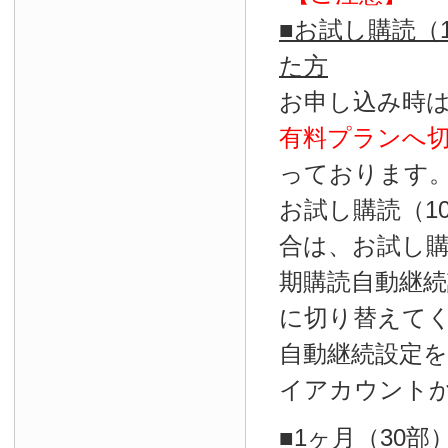
■お試し購読（
た方
お申し込み時
有料プランへ
っております
お試し購読（1
合は、お試し
期購読自動継続
に切り替えて
自動継続設定
イアカウント
■1ヶ月（30部