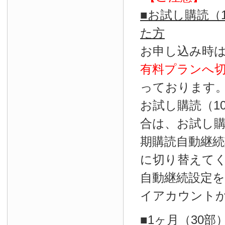
■お試し購読（
た方
お申し込み時
有料プランへ
っております
お試し購読（1
合は、お試し
期購読自動継続
に切り替えて
自動継続設定
イアカウント
■1ヶ月（30部