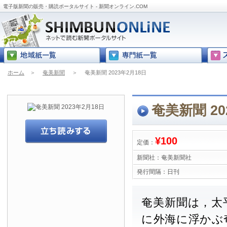
電子版新聞の販売・購読ポータルサイト - 新聞オンライン.COM
ホーム
＞
奄美新聞
＞
奄美新聞 2023年2月18日
奄美新聞 20
¥100
定価：
新聞社：
奄美新聞社
発行間隔：
日刊
奄美新聞は，太
に外海に浮かぶ