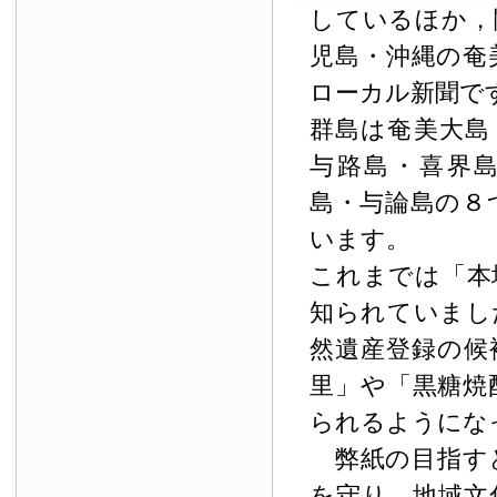
しているほか，
児島・沖縄の奄
ローカル新聞で
群島は奄美大島
与路島・喜界
島・与論島の８
います。
これまでは「本
知られていまし
然遺産登録の候
里」や「黒糖焼
られるようにな
弊紙の目指す
を守り，地域文