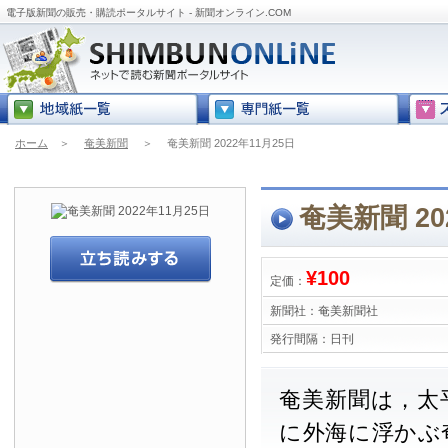
電子版新聞の販売・購読ポータルサイト - 新聞オンライン.COM
ホーム
＞
奄美新聞
＞
奄美新聞 2022年11月25日
奄美新聞 20
¥100
定価：
新聞社：
奄美新聞社
発行間隔：
日刊
奄美新聞は，太
に外海に浮かぶ