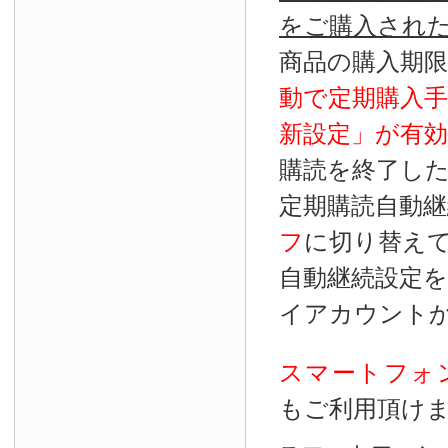
をご購入され
商品の購入期
動で定期購入
新設定」が
有効
購読を終了し
定期購読自動継
フ
に切り替え
自動継続設定
イアカウント
スマートフォ
もご利用頂け