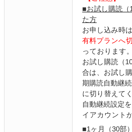
■お試し購読（
た方
お申し込み時
有料プランへ
っております
お試し購読（1
合は、お試し
期購読自動継続
に切り替えて
自動継続設定
イアカウント
■1ヶ月（30部