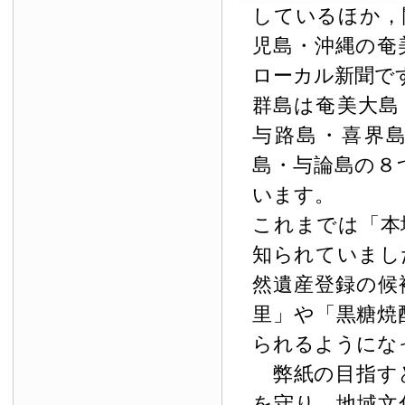
しているほか，
児島・沖縄の奄
ローカル新聞で
群島は奄美大島
与路島・喜界
島・与論島の８
います。
これまでは「本
知られていまし
然遺産登録の候
里」や「黒糖焼
られるようにな
弊紙の目指す
を守り，地域文