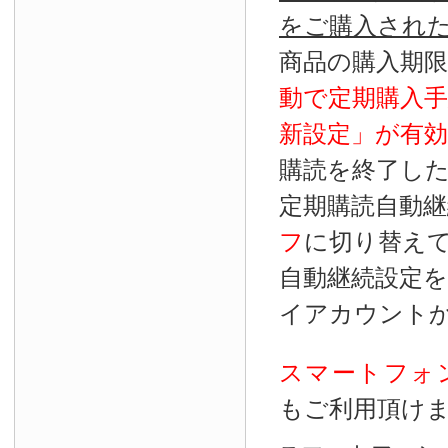
をご購入され
商品の購入期
動で定期購入
新設定」が
有効
購読を終了し
定期購読自動継
フ
に切り替え
自動継続設定
イアカウント
スマートフォ
もご利用頂け