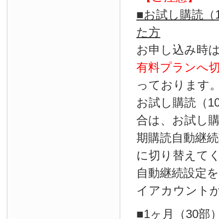
■お試し購読（
た方
お申し込み時
有料プランへ
っております
お試し購読（1
合は、お試し
期購読自動継続
に切り替えて
自動継続設定
イアカウント
■1ヶ月（30部