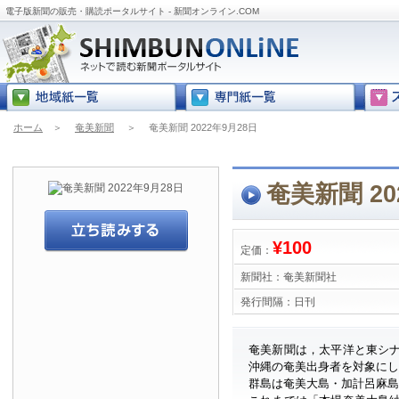
電子版新聞の販売・購読ポータルサイト - 新聞オンライン.COM
ホーム
＞
奄美新聞
＞
奄美新聞 2022年9月28日
奄美新聞 20
¥100
定価：
新聞社：
奄美新聞社
発行間隔：
日刊
奄美新聞は，太平洋と東シ
沖縄の奄美出身者を対象に
群島は奄美大島・加計呂麻島