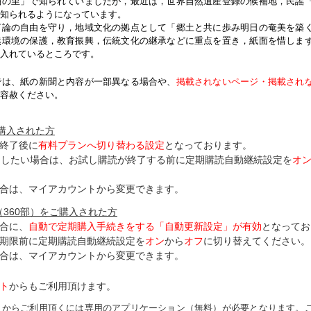
紬の里」で知られていましたが，最近は，世界自然遺産登録の候補地，民謡
知られるようになっています。
論の自由を守り，地域文化の拠点として「郷土と共に歩み明日の奄美を築
然環境の保護，教育振興，伝統文化の継承などに重点を置き，紙面を惜しま
入れているところです。
では、紙の新聞と内容が一部異なる場合や、
掲載されないページ・掲載され
容赦ください。
ご購入された方
終了後に
有料プランへ切り替わる設定
となっております。
了したい場合は、お試し購読が終了する前に定期購読自動継続設定を
オ
合は、マイアカウントから変更できます。
（360部）をご購入された方
合に、
自動で定期購入手続きをする「自動更新設定」が
有効
となってお
期限前に定期購読自動継続設定を
オン
から
オフ
に切り替えてください。
合は、マイアカウントから変更できます。
ト
からもご利用頂けます。
トからご利用頂くには専用のアプリケーション（無料）が必要となります。