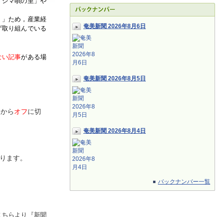
「シマ唄の里」や
く」ため，産業経
奄美新聞 2026年8月6日
ず取り組んでいる
ない記事
がある場
奄美新聞 2026年8月5日
ン
から
オフ
に切
奄美新聞 2026年8月4日
ります。
バックナンバー一覧
こちらより『新聞