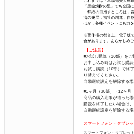
これまでは「本場奄美大島
「黒糖焼酎の里」でも全国に
弊紙の目指すところは，言
済の発展，福祉の増進，自
ほか，各種イベントにも力を
※著作権の都合上、
電子版
合があります。あらかじめご
【ご注意】
■お試し購読（10部）を
お申し込み時はお試し購読
お試し購読（10部）で終
り替えてください。
自動継続設定を解除する場
■1ヶ月（30部）・12ヶ月
商品の購入期限が迫った場
購読を終了したい場合は、
自動継続設定を解除する場
スマートフォン・タブレッ
スマートフォン・タブレッ