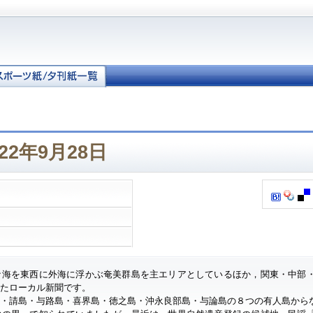
22年9月28日
ナ海を東西に外海に浮かぶ奄美群島を主エリアとしているほか，関東・中部
したローカル新聞です。
・請島・与路島・喜界島・徳之島・沖永良部島・与論島の８つの有人島から