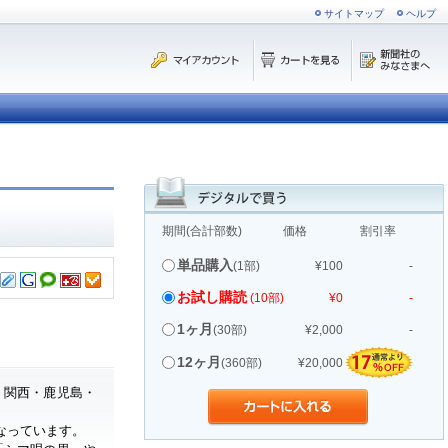
サイトマップ
ヘルプ
期間(合計部数)
価格
割引率
単品購入
(1部)
¥100
-
お試し購読
(10部)
¥0
-
1ヶ月
(30部)
¥2,000
-
12ヶ月
(360部)
¥20,000
・関西・鹿児島・
なっています。