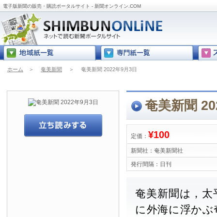
電子版新聞の販売・購読ポータルサイト - 新聞オンライン.COM
ホーム
＞
奄美新聞
＞
奄美新聞 2022年9月3日
奄美新聞 20
¥100
定価：
新聞社：
奄美新聞社
発行間隔：
日刊
奄美新聞は，太
に外海に浮かぶ