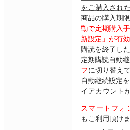
をご購入され
商品の購入期
動で定期購入
新設定」が
有効
購読を終了し
定期購読自動継
フ
に切り替え
自動継続設定
イアカウント
スマートフォ
もご利用頂け