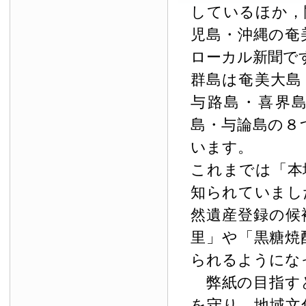
しているほか，
児島・沖縄の奄
ローカル新聞で
群島は奄美大島
与路島・喜界
島・与論島の８
います。
これまでは「本
知られていまし
然遺産登録の候
里」や「黒糖焼
られるようにな
弊紙の目指す
を守り，地域文