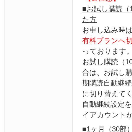
■お試し購読（
た方
お申し込み時
有料プランへ
っております
お試し購読（1
合は、お試し
期購読自動継続
に切り替えて
自動継続設定
イアカウント
■1ヶ月（30部