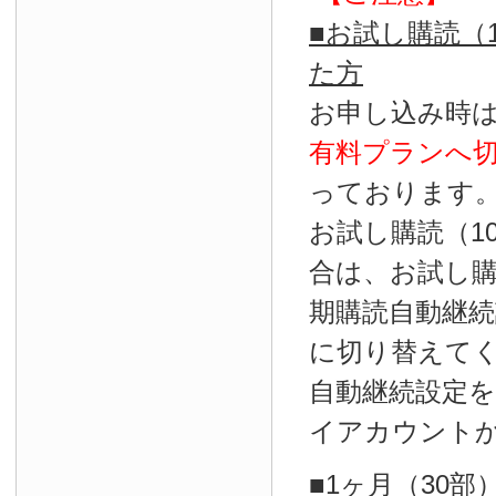
■お試し購読（
た方
お申し込み時
有料プランへ
っております
お試し購読（1
合は、お試し
期購読自動継続
に切り替えて
自動継続設定
イアカウント
■1ヶ月（30部