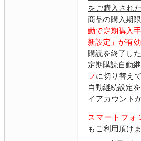
をご購入され
商品の購入期
動で定期購入
新設定」が
有効
購読を終了し
定期購読自動継
フ
に切り替え
自動継続設定
イアカウント
スマートフォ
もご利用頂け