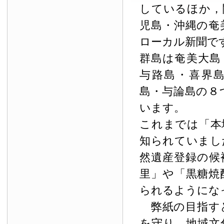
しているほか，
児島・沖縄の奄
ローカル新聞で
群島は奄美大島
与路島・喜界
島・与論島の８
います。
これまでは「本
知られていまし
然遺産登録の候
里」や「黒糖焼
られるようにな
弊紙の目指す
を守り，地域文