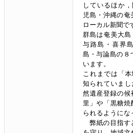
しているほか，
児島・沖縄の奄
ローカル新聞で
群島は奄美大島
与路島・喜界
島・与論島の８
います。
これまでは「本
知られていまし
然遺産登録の候
里」や「黒糖焼
られるようにな
弊紙の目指す
を守り，地域文