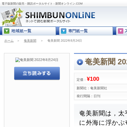
電子版新聞の販売・購読ポータルサイト - 新聞オンライン.COM
ホーム
＞
奄美新聞
＞
奄美新聞 2022年8月24日
奄美新聞 20
¥100
定価：
新聞社：
奄美新聞社
発行間隔：
日刊
奄美新聞は，太
に外海に浮かぶ