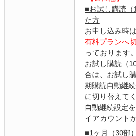
■お試し購読（
た方
お申し込み時
有料プランへ
っております
お試し購読（1
合は、お試し
期購読自動継続
に切り替えて
自動継続設定
イアカウント
■1ヶ月（30部