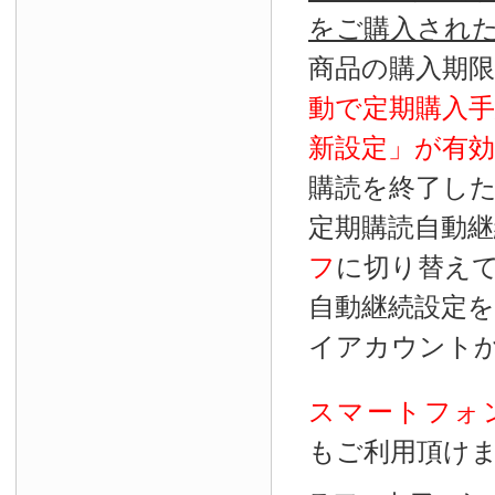
をご購入され
商品の購入期
動で定期購入
新設定」が
有効
購読を終了し
定期購読自動継
フ
に切り替え
自動継続設定
イアカウント
スマートフォ
もご利用頂け