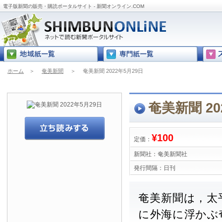
電子版新聞の販売・購読ポータルサイト - 新聞オンライン.COM
ホーム
＞
奄美新聞
＞
奄美新聞 2022年5月29日
奄美新聞 20
¥100
定価：
新聞社：
奄美新聞社
発行間隔：
日刊
奄美新聞は，太
に外海に浮かぶ