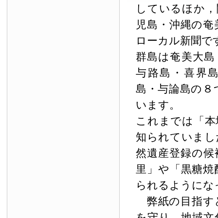
しているほか，
児島・沖縄の奄
ローカル新聞で
群島は奄美大島
与路島・喜界
島・与論島の８
います。
これまでは「本
知られていまし
然遺産登録の候
里」や「黒糖焼
られるようにな
弊紙の目指す
を守り，地域文