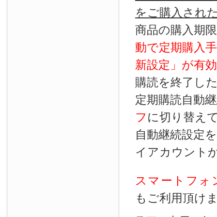
をご購入され
商品の購入期
動で定期購入
新設定」が
有効
購読を終了し
定期購読自動継
フ
に切り替え
自動継続設定
イアカウント
スマートフォ
もご利用頂け