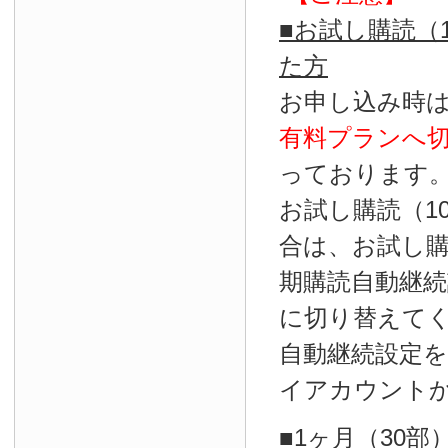
■お試し購読（
た方
お申し込み時
有料プランへ
っております
お試し購読（1
合は、お試し
期購読自動継続
に切り替えて
自動継続設定
イアカウント
■1ヶ月（30部