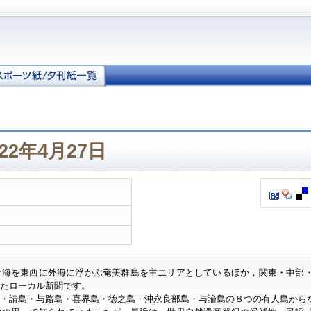
22年4月27日
ナ海を東西に外海に浮かぶ奄美群島を主エリアとしているほか，関東・中部
したローカル新聞です。
・請島・与路島・喜界島・徳之島・沖永良部島・与論島の８つの有人島から