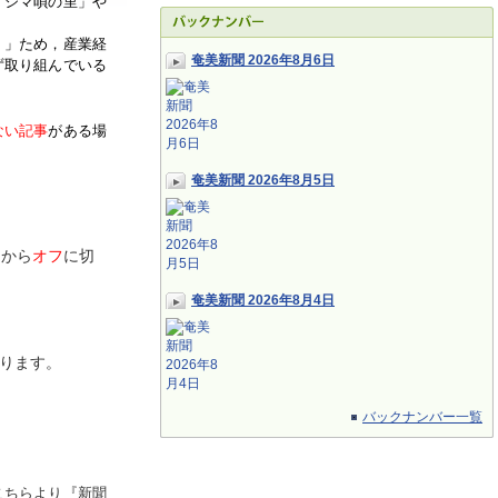
「シマ唄の里」や
く」ため，産業経
奄美新聞 2026年8月6日
ず取り組んでいる
ない記事
がある場
奄美新聞 2026年8月5日
ン
から
オフ
に切
奄美新聞 2026年8月4日
ります。
バックナンバー一覧
こちらより『新聞