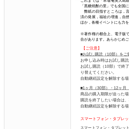
これまでは「本場奄美大島
「黒糖焼酎の里」でも全国に
弊紙の目指すところは，言
済の発展，福祉の増進，自
ほか，各種イベントにも力を
※著作権の都合上、
電子版
合があります。あらかじめご
【ご注意】
■お試し購読（10部）を
お申し込み時はお試し購読
お試し購読（10部）で終
り替えてください。
自動継続設定を解除する場
■1ヶ月（30部）・12ヶ月
商品の購入期限が迫った場
購読を終了したい場合は、
自動継続設定を解除する場
スマートフォン・タブレッ
スマートフォン・タブレッ