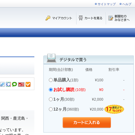
サイトマップ
ヘルプ
期間(合計部数)
価格
割引率
単品購入
(1部)
¥100
-
お試し購読
(10部)
¥0
-
1ヶ月
(30部)
¥2,000
-
12ヶ月
(360部)
¥20,000
・関西・鹿児島・
なっています。