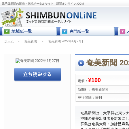
電子版新聞の販売・購読ポータルサイト - 新聞オンライン.COM
ホーム
＞
奄美新聞
＞
奄美新聞 2022年4月27日
奄美新聞 20
¥100
定価：
新聞社：
奄美新聞社
発行間隔：
日刊
奄美新聞は，太平洋と東シ
沖縄の奄美出身者を対象に
群島は奄美大島・加計呂麻島