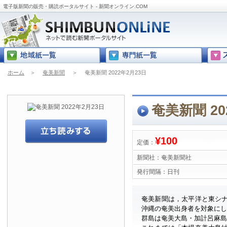
電子版新聞の販売・購読ポータルサイト - 新聞オンライン.COM
ホーム
＞
奄美新聞
＞
奄美新聞 2022年2月23日
奄美新聞 20
¥100
定価：
新聞社：
奄美新聞社
発行間隔：
日刊
奄美新聞は，太平洋と東シ
沖縄の奄美出身者を対象に
群島は奄美大島・加計呂麻島