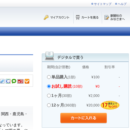
サイトマップ
ヘルプ
期間(合計部数)
価格
割引率
単品購入
(1部)
¥100
-
お試し購読
(10部)
¥0
-
1ヶ月
(30部)
¥2,000
-
12ヶ月
(360部)
¥20,000
・関西・鹿児島・
なっています。