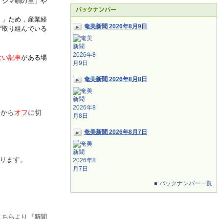
「シマ唄の里」や
く」ため，産業経
奄美新聞 2026年8月9日
ず取り組んでいる
ない記事
がある場
奄美新聞 2026年8月8日
ン
から
オフ
に切
奄美新聞 2026年8月7日
ります。
バックナンバー一覧
こちらより『新聞