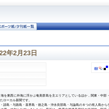
22年2月23日
ナ海を東西に外海に浮かぶ奄美群島を主エリアとしているほか，関東・中部
したローカル新聞です。
・請島・与路島・喜界島・徳之島・沖永良部島・与論島の８つの有人島から