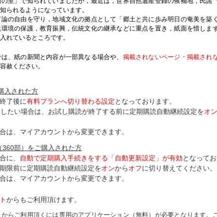
紬の里」で知られていましたが，最近は，世界自然遺産登録の候補地，民謡
知られるようになっています。
論の自由を守り，地域文化の拠点として「郷土と共に歩み明日の奄美を築
然環境の保護，教育振興，伝統文化の継承などに重点を置き，紙面を惜しま
入れているところです。
では、紙の新聞と内容が一部異なる場合や、
掲載されないページ・掲載され
容赦ください。
ご購入された方
終了後に
有料プランへ切り替わる設定
となっております。
了したい場合は、お試し購読が終了する前に定期購読自動継続設定を
オ
合は、マイアカウントから変更できます。
（360部）をご購入された方
合に、
自動で定期購入手続きをする「自動更新設定」が
有効
となってお
期限前に定期購読自動継続設定を
オン
から
オフ
に切り替えてください。
合は、マイアカウントから変更できます。
ト
からもご利用頂けます。
トからご利用頂くには専用のアプリケーション（無料）が必要となります。