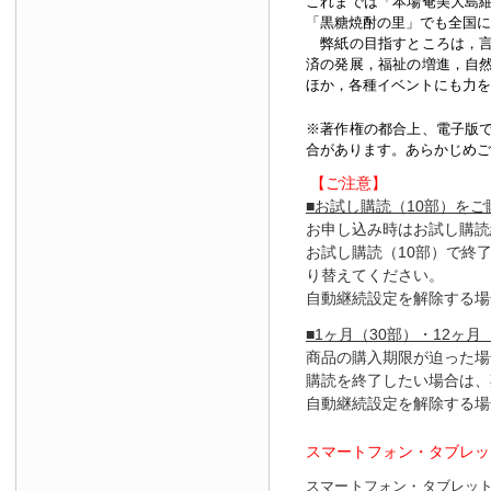
これまでは「本場奄美大島
「黒糖焼酎の里」でも全国に
弊紙の目指すところは，言
済の発展，福祉の増進，自
ほか，各種イベントにも力を
※著作権の都合上、
電子版
合があります。あらかじめご
【ご注意】
■お試し購読（10部）を
お申し込み時はお試し購読
お試し購読（10部）で終
り替えてください。
自動継続設定を解除する場
■1ヶ月（30部）・12ヶ月
商品の購入期限が迫った場
購読を終了したい場合は、
自動継続設定を解除する場
スマートフォン・タブレッ
スマートフォン・タブレッ