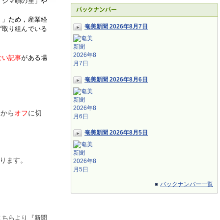
「シマ唄の里」や
く」ため，産業経
奄美新聞 2026年8月7日
ず取り組んでいる
ない記事
がある場
奄美新聞 2026年8月6日
ン
から
オフ
に切
奄美新聞 2026年8月5日
ります。
バックナンバー一覧
こちらより『新聞