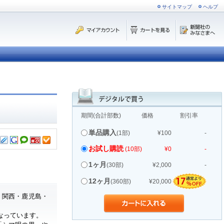
サイトマップ
ヘルプ
期間(合計部数)
価格
割引率
単品購入
(1部)
¥100
-
お試し購読
(10部)
¥0
-
1ヶ月
(30部)
¥2,000
-
12ヶ月
(360部)
¥20,000
・関西・鹿児島・
なっています。