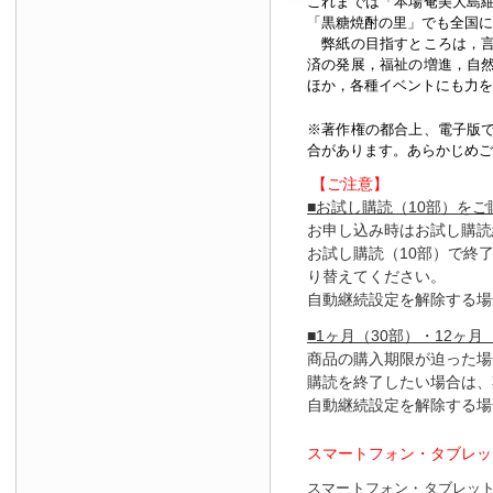
これまでは「本場奄美大島
「黒糖焼酎の里」でも全国に
弊紙の目指すところは，言
済の発展，福祉の増進，自
ほか，各種イベントにも力を
※著作権の都合上、
電子版
合があります。あらかじめご
【ご注意】
■お試し購読（10部）を
お申し込み時はお試し購読
お試し購読（10部）で終
り替えてください。
自動継続設定を解除する場
■1ヶ月（30部）・12ヶ月
商品の購入期限が迫った場
購読を終了したい場合は、
自動継続設定を解除する場
スマートフォン・タブレッ
スマートフォン・タブレッ