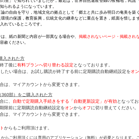
紬の里」で知られていましたが，最近は，世界自然遺産登録の候補地，民謡
知られるようになっています。
論の自由を守り，地域文化の拠点として「郷土と共に歩み明日の奄美を築
然環境の保護，教育振興，伝統文化の継承などに重点を置き，紙面を惜しま
入れているところです。
では、紙の新聞と内容が一部異なる場合や、
掲載されないページ・掲載され
容赦ください。
ご購入された方
終了後に
有料プランへ切り替わる設定
となっております。
了したい場合は、お試し購読が終了する前に定期購読自動継続設定を
オ
合は、マイアカウントから変更できます。
（360部）をご購入された方
合に、
自動で定期購入手続きをする「自動更新設定」が
有効
となってお
期限前に定期購読自動継続設定を
オン
から
オフ
に切り替えてください。
合は、マイアカウントから変更できます。
ト
からもご利用頂けます。
トからご利用頂くには専用のアプリケーション（無料）が必要となります。