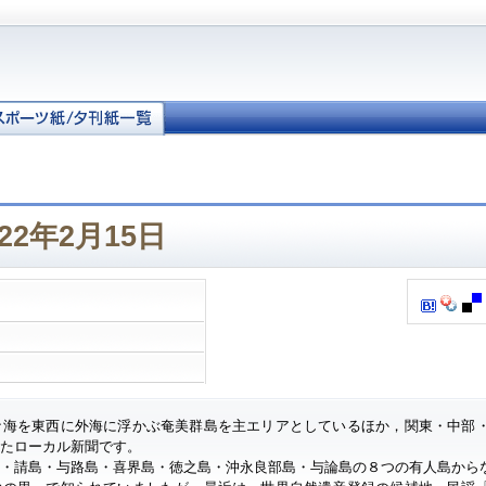
22年2月15日
ナ海を東西に外海に浮かぶ奄美群島を主エリアとしているほか，関東・中部
したローカル新聞です。
・請島・与路島・喜界島・徳之島・沖永良部島・与論島の８つの有人島から