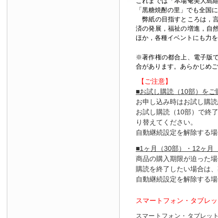
これまでは「本場奄美大島
「黒糖焼酎の里」でも全国に
弊紙の目指すところは，言
済の発展，福祉の増進，自
ほか，各種イベントにも力を
※著作権の都合上、
電子版
合があります。あらかじめご
【ご注意】
■お試し購読（10部）を
お申し込み時はお試し購読
お試し購読（10部）で終
り替えてください。
自動継続設定を解除する場
■1ヶ月（30部）・12ヶ月
商品の購入期限が迫った場
購読を終了したい場合は、
自動継続設定を解除する場
スマートフォン・タブレッ
スマートフォン・タブレッ