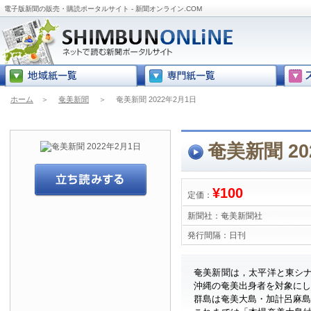
電子版新聞の販売・購読ポータルサイト - 新聞オンライン.COM
ホーム
＞
奄美新聞
＞
奄美新聞 2022年2月1日
奄美新聞 20
¥100
定価：
新聞社：
奄美新聞社
発行間隔：
日刊
奄美新聞は，太平洋と東シ
沖縄の奄美出身者を対象に
群島は奄美大島・加計呂麻島