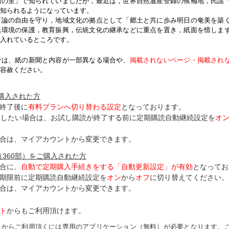
紬の里」で知られていましたが，最近は，世界自然遺産登録の候補地，民謡
知られるようになっています。
論の自由を守り，地域文化の拠点として「郷土と共に歩み明日の奄美を築
然環境の保護，教育振興，伝統文化の継承などに重点を置き，紙面を惜しま
入れているところです。
では、紙の新聞と内容が一部異なる場合や、
掲載されないページ・掲載され
容赦ください。
ご購入された方
終了後に
有料プランへ切り替わる設定
となっております。
了したい場合は、お試し購読が終了する前に定期購読自動継続設定を
オ
合は、マイアカウントから変更できます。
（360部）をご購入された方
合に、
自動で定期購入手続きをする「自動更新設定」が
有効
となってお
期限前に定期購読自動継続設定を
オン
から
オフ
に切り替えてください。
合は、マイアカウントから変更できます。
ト
からもご利用頂けます。
トからご利用頂くには専用のアプリケーション（無料）が必要となります。