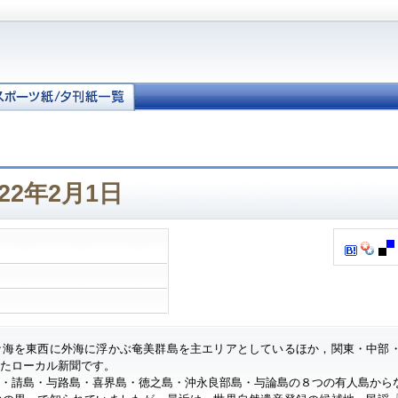
22年2月1日
ナ海を東西に外海に浮かぶ奄美群島を主エリアとしているほか，関東・中部
したローカル新聞です。
・請島・与路島・喜界島・徳之島・沖永良部島・与論島の８つの有人島から