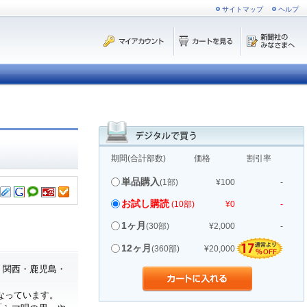
サイトマップ
ヘルプ
期間(合計部数)
価格
割引率
単品購入
(1部)
¥100
-
お試し購読
(10部)
¥0
-
1ヶ月
(30部)
¥2,000
-
12ヶ月
(360部)
¥20,000
・関西・鹿児島・
なっています。