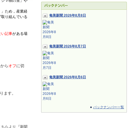
「シマ唄の里」や
く」ため，産業経
奄美新聞 2026年8月8日
ず取り組んでいる
ない記事
がある場
奄美新聞 2026年8月7日
ン
から
オフ
に切
奄美新聞 2026年8月6日
ります。
バックナンバー一覧
こちらより『新聞