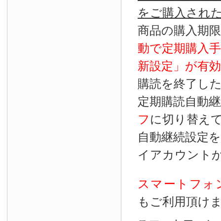
をご購入され
商品の購入期
動で定期購入
新設定」が
有効
購読を終了し
定期購読自動継
フ
に切り替え
自動継続設定
イアカウント
スマートフォ
もご利用頂け