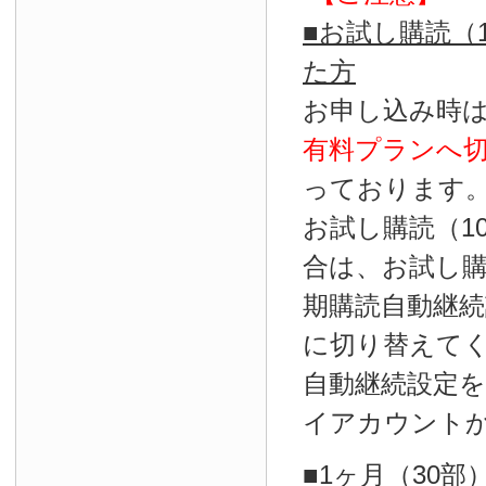
■お試し購読（
た方
お申し込み時
有料プランへ
っております
お試し購読（1
合は、お試し
期購読自動継続
に切り替えて
自動継続設定
イアカウント
■1ヶ月（30部