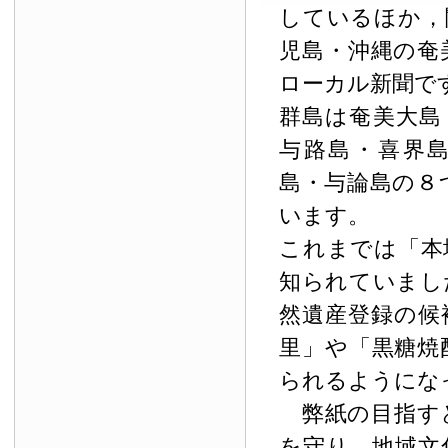
しているほか，
児島・沖縄の奄
ローカル新聞で
群島は奄美大島
与路島・喜界
島・与論島の８
います。
これまでは「本
知られていまし
然遺産登録の候
里」や「黒糖焼
られるようにな
弊紙の目指す
を守り，地域文