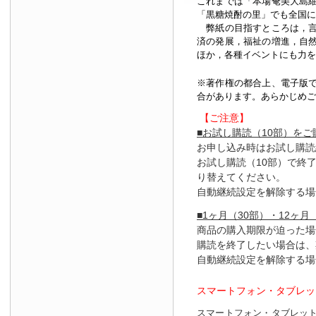
これまでは「本場奄美大島
「黒糖焼酎の里」でも全国に
弊紙の目指すところは，言
済の発展，福祉の増進，自
ほか，各種イベントにも力を
※著作権の都合上、
電子版
合があります。あらかじめご
【ご注意】
■お試し購読（10部）を
お申し込み時はお試し購読
お試し購読（10部）で終
り替えてください。
自動継続設定を解除する場
■1ヶ月（30部）・12ヶ月
商品の購入期限が迫った場
購読を終了したい場合は、
自動継続設定を解除する場
スマートフォン・タブレッ
スマートフォン・タブレッ