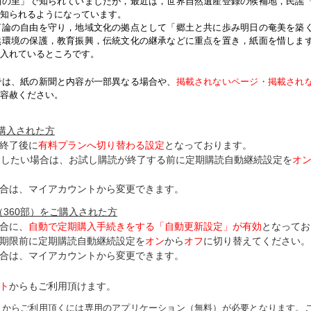
紬の里」で知られていましたが，最近は，世界自然遺産登録の候補地，民謡
知られるようになっています。
論の自由を守り，地域文化の拠点として「郷土と共に歩み明日の奄美を築
然環境の保護，教育振興，伝統文化の継承などに重点を置き，紙面を惜しま
入れているところです。
では、紙の新聞と内容が一部異なる場合や、
掲載されないページ・掲載され
容赦ください。
ご購入された方
終了後に
有料プランへ切り替わる設定
となっております。
了したい場合は、お試し購読が終了する前に定期購読自動継続設定を
オ
合は、マイアカウントから変更できます。
（360部）をご購入された方
合に、
自動で定期購入手続きをする「自動更新設定」が
有効
となってお
期限前に定期購読自動継続設定を
オン
から
オフ
に切り替えてください。
合は、マイアカウントから変更できます。
ト
からもご利用頂けます。
トからご利用頂くには専用のアプリケーション（無料）が必要となります。