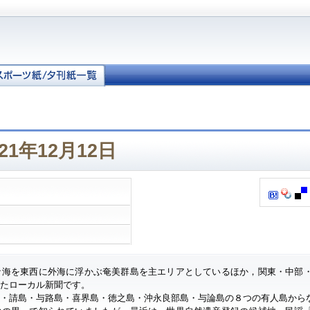
21年12月12日
ナ海を東西に外海に浮かぶ奄美群島を主エリアとしているほか，関東・中部
したローカル新聞です。
・請島・与路島・喜界島・徳之島・沖永良部島・与論島の８つの有人島から