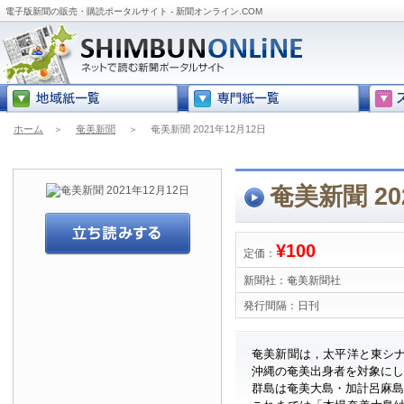
電子版新聞の販売・購読ポータルサイト - 新聞オンライン.COM
ホーム
＞
奄美新聞
＞
奄美新聞 2021年12月12日
奄美新聞 20
¥100
定価：
新聞社：
奄美新聞社
発行間隔：
日刊
奄美新聞は，太平洋と東シ
沖縄の奄美出身者を対象に
群島は奄美大島・加計呂麻島