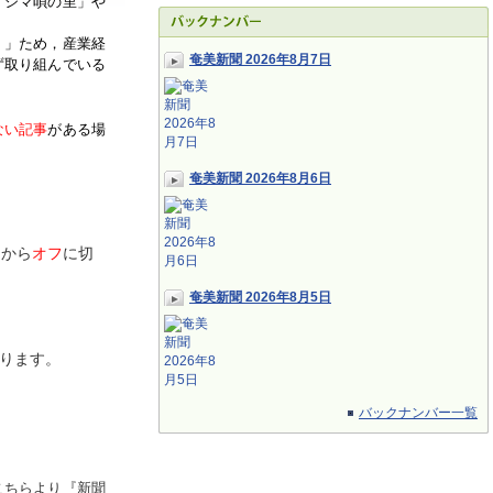
「シマ唄の里」や
く」ため，産業経
奄美新聞 2026年8月7日
ず取り組んでいる
ない記事
がある場
奄美新聞 2026年8月6日
ン
から
オフ
に切
奄美新聞 2026年8月5日
ります。
バックナンバー一覧
こちらより『新聞