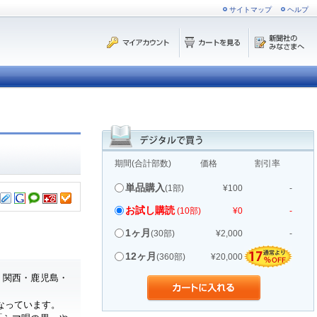
サイトマップ
ヘルプ
期間(合計部数)
価格
割引率
単品購入
(1部)
¥100
-
お試し購読
(10部)
¥0
-
1ヶ月
(30部)
¥2,000
-
12ヶ月
(360部)
¥20,000
・関西・鹿児島・
なっています。