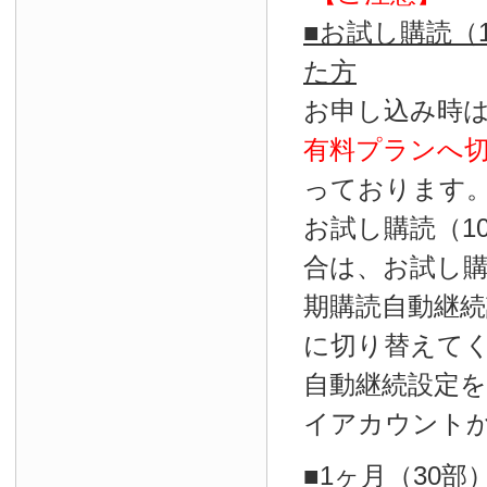
■お試し購読（
た方
お申し込み時
有料プランへ
っております
お試し購読（1
合は、お試し
期購読自動継続
に切り替えて
自動継続設定
イアカウント
■1ヶ月（30部