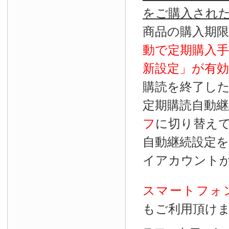
をご購入され
商品の購入期
動で定期購入
新設定」が
有効
購読を終了し
定期購読自動継
フ
に切り替え
自動継続設定
イアカウント
スマートフォ
もご利用頂け