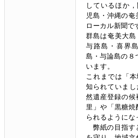
しているほか，
児島・沖縄の奄
ローカル新聞で
群島は奄美大島
与路島・喜界
島・与論島の８
います。
これまでは「本
知られていまし
然遺産登録の候
里」や「黒糖焼
られるようにな
弊紙の目指す
を守り，地域文