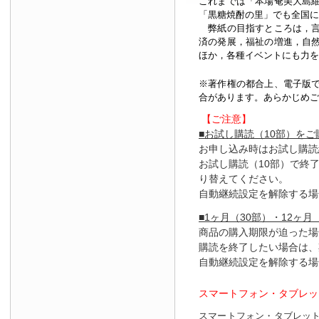
これまでは「本場奄美大島
「黒糖焼酎の里」でも全国に
弊紙の目指すところは，言
済の発展，福祉の増進，自
ほか，各種イベントにも力を
※著作権の都合上、
電子版
合があります。あらかじめご
【ご注意】
■お試し購読（10部）を
お申し込み時はお試し購読
お試し購読（10部）で終
り替えてください。
自動継続設定を解除する場
■1ヶ月（30部）・12ヶ月
商品の購入期限が迫った場
購読を終了したい場合は、
自動継続設定を解除する場
スマートフォン・タブレッ
スマートフォン・タブレッ