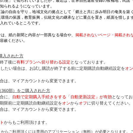
紬の里」で知られていましたが，最近は，世界自然遺産登録の候補地，民謡
知られるようになっています。
論の自由を守り，地域文化の拠点として「郷土と共に歩み明日の奄美を築
然環境の保護，教育振興，伝統文化の継承などに重点を置き，紙面を惜しま
入れているところです。
では、紙の新聞と内容が一部異なる場合や、
掲載されないページ・掲載され
容赦ください。
ご購入された方
終了後に
有料プランへ切り替わる設定
となっております。
了したい場合は、お試し購読が終了する前に定期購読自動継続設定を
オ
合は、マイアカウントから変更できます。
（360部）をご購入された方
合に、
自動で定期購入手続きをする「自動更新設定」が
有効
となってお
期限前に定期購読自動継続設定を
オン
から
オフ
に切り替えてください。
合は、マイアカウントから変更できます。
ト
からもご利用頂けます。
トからご利用頂くには専用のアプリケーション（無料）が必要となります。