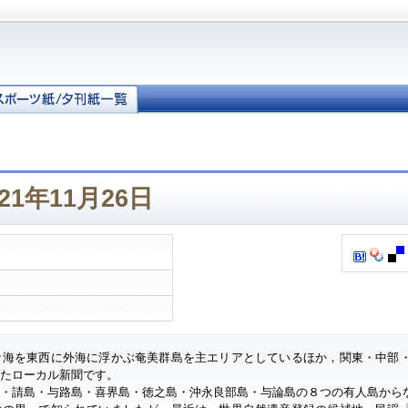
21年11月26日
ナ海を東西に外海に浮かぶ奄美群島を主エリアとしているほか，関東・中部
したローカル新聞です。
・請島・与路島・喜界島・徳之島・沖永良部島・与論島の８つの有人島から