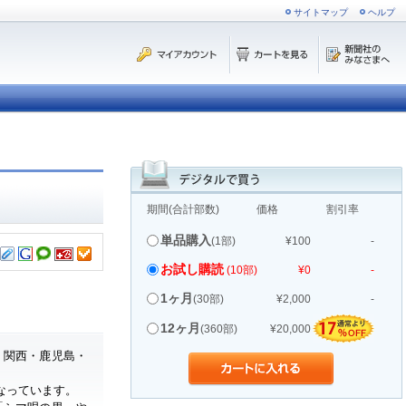
サイトマップ
ヘルプ
期間(合計部数)
価格
割引率
単品購入
(1部)
¥100
-
お試し購読
(10部)
¥0
-
1ヶ月
(30部)
¥2,000
-
12ヶ月
(360部)
¥20,000
・関西・鹿児島・
なっています。