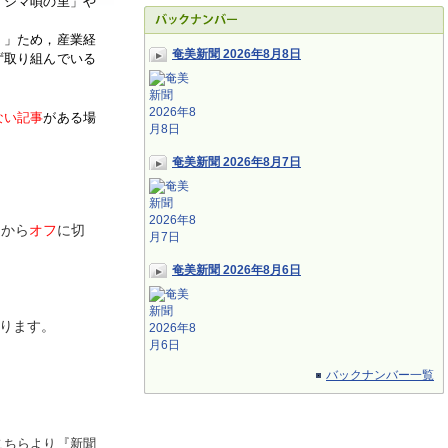
「シマ唄の里」や
く」ため，産業経
奄美新聞 2026年8月8日
ず取り組んでいる
ない記事
がある場
奄美新聞 2026年8月7日
ン
から
オフ
に切
奄美新聞 2026年8月6日
ります。
バックナンバー一覧
こちらより『新聞