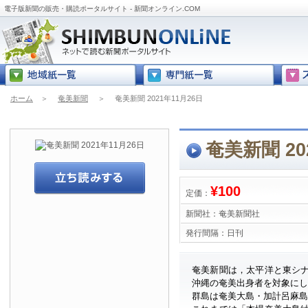
電子版新聞の販売・購読ポータルサイト - 新聞オンライン.COM
ホーム
＞
奄美新聞
＞
奄美新聞 2021年11月26日
奄美新聞 20
¥100
定価：
新聞社：
奄美新聞社
発行間隔：
日刊
奄美新聞は，太平洋と東シ
沖縄の奄美出身者を対象に
群島は奄美大島・加計呂麻島